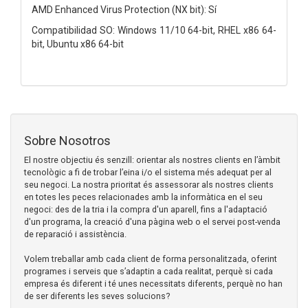
AMD Enhanced Virus Protection (NX bit): Sí
Compatibilidad SO: Windows 11/10 64-bit, RHEL x86 64-
bit, Ubuntu x86 64-bit
Sobre Nosotros
El nostre objectiu és senzill: orientar als nostres clients en l’àmbit
tecnològic a fi de trobar l’eina i/o el sistema més adequat per al
seu negoci. La nostra prioritat és assessorar als nostres clients
en totes les peces relacionades amb la informàtica en el seu
negoci: des de la tria i la compra d'un aparell, fins a l'adaptació
d'un programa, la creació d'una pàgina web o el servei post-venda
de reparació i assistència.
Volem treballar amb cada client de forma personalitzada, oferint
programes i serveis que s’adaptin a cada realitat, perquè si cada
empresa és diferent i té unes necessitats diferents, perquè no han
de ser diferents les seves solucions?