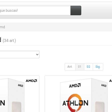
md
d
(34 art.)
Ant.
01
02
Sig.