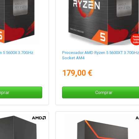
n 5 5600X 3.70GHz
Procesador AMD Ryzen 5 5600XT 3.70GH
Socket AM4
179,00 €
prar
Comprar