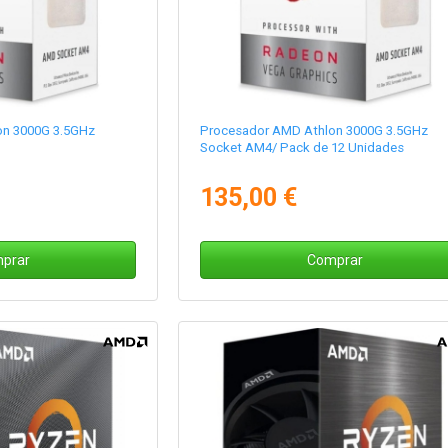
on 3000G 3.5GHz
Procesador AMD Athlon 3000G 3.5GHz
Socket AM4/ Pack de 12 Unidades
135,00 €
prar
Comprar