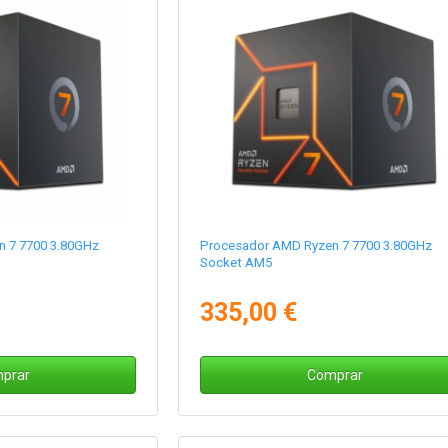
 7 7700 3.80GHz
Procesador AMD Ryzen 7 7700 3.80GHz
Socket AM5
335,00 €
prar
Comprar