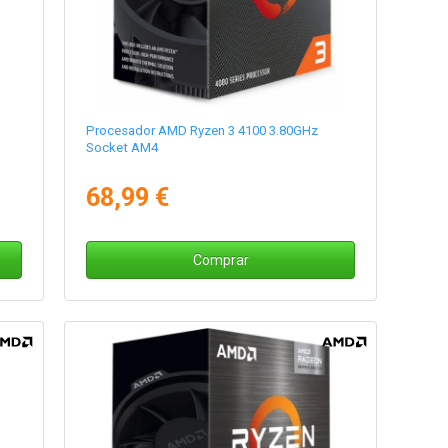
Procesador AMD Ryzen 3 4100 3.80GHz
Socket AM4
68,99 €
Comprar