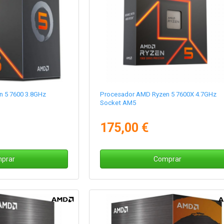
 5 7600 3.8GHz
Procesador AMD Ryzen 5 7600X 4.7GHz
Socket AM5
175,00 €
prar
Comprar