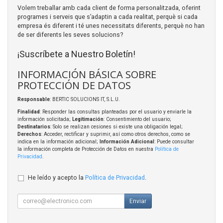
Volem treballar amb cada client de forma personalitzada, oferint
programes i serveis que s’adaptin a cada realitat, perquè si cada
empresa és diferent i té unes necessitats diferents, perquè no han
de ser diferents les seves solucions?
¡Suscríbete a Nuestro Boletín!
INFORMACIÓN BÁSICA SOBRE
PROTECCIÓN DE DATOS
Responsable
: BERTIC SOLUCIONS IT, S.L.U.
Finalidad
: Responder las consultas planteadas por el usuario y enviarle la
información solicitada;
Legitimación
: Consentimiento del usuario;
Destinatarios
: Solo se realizan cesiones si existe una obligación legal;
Derechos
: Acceder, rectificar y suprimir, así como otros derechos, como se
indica en la información adicional;
Información Adicional
: Puede consultar
la información completa de Protección de Datos en nuestra
Política de
Privacidad
.
He leído y acepto la
Política de Privacidad
.
Enviar