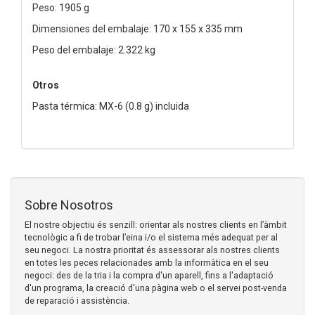
Peso: 1905 g
Dimensiones del embalaje: 170 x 155 x 335 mm
Peso del embalaje: 2.322 kg
Otros
Pasta térmica: MX-6 (0.8 g) incluida
Sobre Nosotros
El nostre objectiu és senzill: orientar als nostres clients en l’àmbit
tecnològic a fi de trobar l’eina i/o el sistema més adequat per al
seu negoci. La nostra prioritat és assessorar als nostres clients
en totes les peces relacionades amb la informàtica en el seu
negoci: des de la tria i la compra d'un aparell, fins a l'adaptació
d'un programa, la creació d'una pàgina web o el servei post-venda
de reparació i assistència.