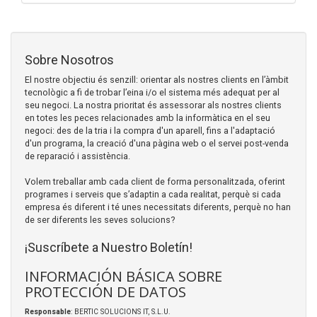
Sobre Nosotros
El nostre objectiu és senzill: orientar als nostres clients en l’àmbit
tecnològic a fi de trobar l’eina i/o el sistema més adequat per al
seu negoci. La nostra prioritat és assessorar als nostres clients
en totes les peces relacionades amb la informàtica en el seu
negoci: des de la tria i la compra d'un aparell, fins a l'adaptació
d'un programa, la creació d'una pàgina web o el servei post-venda
de reparació i assistència.
Volem treballar amb cada client de forma personalitzada, oferint
programes i serveis que s’adaptin a cada realitat, perquè si cada
empresa és diferent i té unes necessitats diferents, perquè no han
de ser diferents les seves solucions?
¡Suscríbete a Nuestro Boletín!
INFORMACIÓN BÁSICA SOBRE
PROTECCIÓN DE DATOS
Responsable
: BERTIC SOLUCIONS IT, S.L.U.