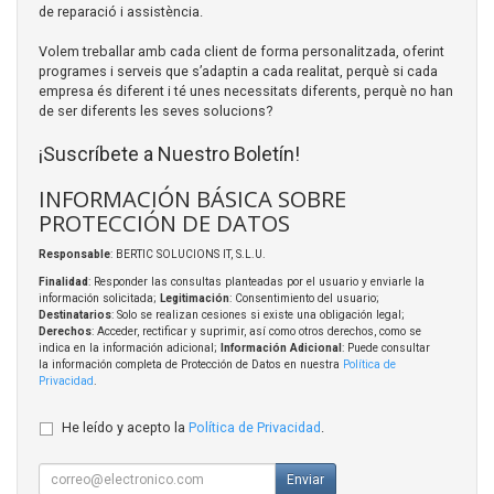
de reparació i assistència.
Volem treballar amb cada client de forma personalitzada, oferint
programes i serveis que s’adaptin a cada realitat, perquè si cada
empresa és diferent i té unes necessitats diferents, perquè no han
de ser diferents les seves solucions?
¡Suscríbete a Nuestro Boletín!
INFORMACIÓN BÁSICA SOBRE
PROTECCIÓN DE DATOS
Responsable
: BERTIC SOLUCIONS IT, S.L.U.
Finalidad
: Responder las consultas planteadas por el usuario y enviarle la
información solicitada;
Legitimación
: Consentimiento del usuario;
Destinatarios
: Solo se realizan cesiones si existe una obligación legal;
Derechos
: Acceder, rectificar y suprimir, así como otros derechos, como se
indica en la información adicional;
Información Adicional
: Puede consultar
la información completa de Protección de Datos en nuestra
Política de
Privacidad
.
He leído y acepto la
Política de Privacidad
.
Enviar