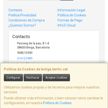
Contacto
Información Legal
Política Privacidad
Política de Cookies
Condiciones de Compra
Formas de Pago
¿Quienes Somos?
Info3-Cloud
Contacto
Passeig de la pau, 8 1-4
08600
Berga
,
Barcelona
938212590
616123489
bertic@bertic.cat
Política de Cookies de botiga.bertic.cat
Configurar
Rechazar
Aceptar Cookies
Horario
Lunes a Viernes (9h-14h | 15h-18h)
Utilizamos cookies propias y de terceros para mejorar nuestros
servicios.
Puede obtener más información, o bien conocer cómo cambiar la
configuración, en nuestra
Política de Cookies
.
, , , , España. - C.I.F.: B09846916 - Tfno: