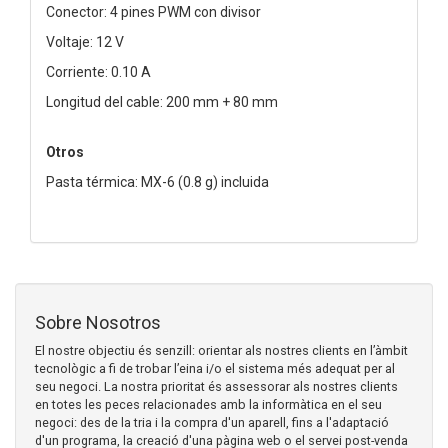
Conector: 4 pines PWM con divisor
Voltaje: 12 V
Corriente: 0.10 A
Longitud del cable: 200 mm + 80 mm
Otros
Pasta térmica: MX-6 (0.8 g) incluida
Sobre Nosotros
El nostre objectiu és senzill: orientar als nostres clients en l’àmbit
tecnològic a fi de trobar l’eina i/o el sistema més adequat per al
seu negoci. La nostra prioritat és assessorar als nostres clients
en totes les peces relacionades amb la informàtica en el seu
negoci: des de la tria i la compra d'un aparell, fins a l'adaptació
d'un programa, la creació d'una pàgina web o el servei post-venda