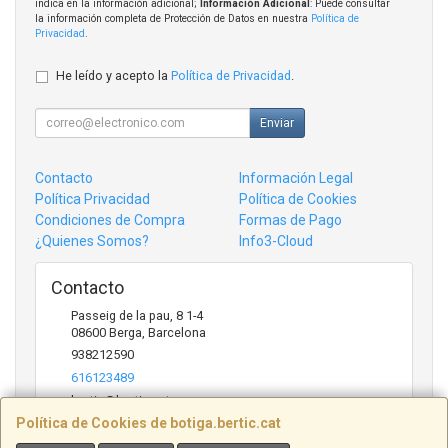
indica en la información adicional;
Información Adicional
: Puede consultar
la información completa de Protección de Datos en nuestra
Política de
Privacidad
.
He leído y acepto la
Política de Privacidad
.
Enviar
Contacto
Información Legal
Política Privacidad
Política de Cookies
Condiciones de Compra
Formas de Pago
¿Quienes Somos?
Info3-Cloud
Contacto
Passeig de la pau, 8 1-4
08600
Berga
,
Barcelona
938212590
616123489
bertic@bertic.cat
Política de Cookies de botiga.bertic.cat