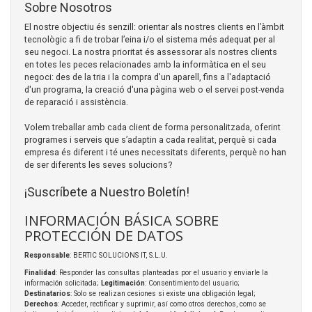
Sobre Nosotros
El nostre objectiu és senzill: orientar als nostres clients en l’àmbit
tecnològic a fi de trobar l’eina i/o el sistema més adequat per al
seu negoci. La nostra prioritat és assessorar als nostres clients
en totes les peces relacionades amb la informàtica en el seu
negoci: des de la tria i la compra d'un aparell, fins a l'adaptació
d'un programa, la creació d'una pàgina web o el servei post-venda
de reparació i assistència.
Volem treballar amb cada client de forma personalitzada, oferint
programes i serveis que s’adaptin a cada realitat, perquè si cada
empresa és diferent i té unes necessitats diferents, perquè no han
de ser diferents les seves solucions?
¡Suscríbete a Nuestro Boletín!
INFORMACIÓN BÁSICA SOBRE
PROTECCIÓN DE DATOS
Responsable
: BERTIC SOLUCIONS IT, S.L.U.
Finalidad
: Responder las consultas planteadas por el usuario y enviarle la
información solicitada;
Legitimación
: Consentimiento del usuario;
Destinatarios
: Solo se realizan cesiones si existe una obligación legal;
Derechos
: Acceder, rectificar y suprimir, así como otros derechos, como se