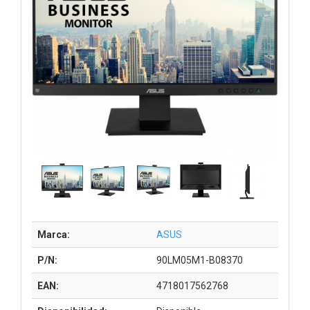
Marca:
ASUS
P/N:
90LM05M1-B08370
EAN:
4718017562768