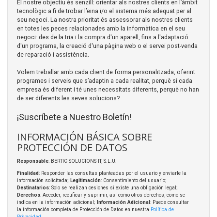
El nostre objectiu és senzill: orientar als nostres clients en l’àmbit
tecnològic a fi de trobar l’eina i/o el sistema més adequat per al
seu negoci. La nostra prioritat és assessorar als nostres clients
en totes les peces relacionades amb la informàtica en el seu
negoci: des de la tria i la compra d'un aparell, fins a l'adaptació
d'un programa, la creació d'una pàgina web o el servei post-venda
de reparació i assistència.
Volem treballar amb cada client de forma personalitzada, oferint
programes i serveis que s’adaptin a cada realitat, perquè si cada
empresa és diferent i té unes necessitats diferents, perquè no han
de ser diferents les seves solucions?
¡Suscríbete a Nuestro Boletín!
INFORMACIÓN BÁSICA SOBRE
PROTECCIÓN DE DATOS
Responsable
: BERTIC SOLUCIONS IT, S.L.U.
Finalidad
: Responder las consultas planteadas por el usuario y enviarle la
información solicitada;
Legitimación
: Consentimiento del usuario;
Destinatarios
: Solo se realizan cesiones si existe una obligación legal;
Derechos
: Acceder, rectificar y suprimir, así como otros derechos, como se
indica en la información adicional;
Información Adicional
: Puede consultar
la información completa de Protección de Datos en nuestra
Política de
Privacidad
.