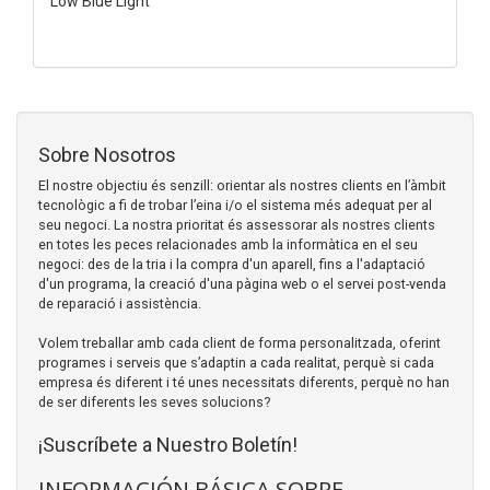
Low Blue Light
Sobre Nosotros
El nostre objectiu és senzill: orientar als nostres clients en l’àmbit
tecnològic a fi de trobar l’eina i/o el sistema més adequat per al
seu negoci. La nostra prioritat és assessorar als nostres clients
en totes les peces relacionades amb la informàtica en el seu
negoci: des de la tria i la compra d'un aparell, fins a l'adaptació
d'un programa, la creació d'una pàgina web o el servei post-venda
de reparació i assistència.
Volem treballar amb cada client de forma personalitzada, oferint
programes i serveis que s’adaptin a cada realitat, perquè si cada
empresa és diferent i té unes necessitats diferents, perquè no han
de ser diferents les seves solucions?
¡Suscríbete a Nuestro Boletín!
INFORMACIÓN BÁSICA SOBRE