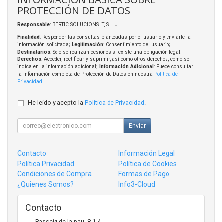
PROTECCIÓN DE DATOS
Responsable
: BERTIC SOLUCIONS IT, S.L.U.
Finalidad
: Responder las consultas planteadas por el usuario y enviarle la
información solicitada;
Legitimación
: Consentimiento del usuario;
Destinatarios
: Solo se realizan cesiones si existe una obligación legal;
Derechos
: Acceder, rectificar y suprimir, así como otros derechos, como se
indica en la información adicional;
Información Adicional
: Puede consultar
la información completa de Protección de Datos en nuestra
Política de
Privacidad
.
He leído y acepto la
Política de Privacidad
.
Enviar
Contacto
Información Legal
Política Privacidad
Política de Cookies
Condiciones de Compra
Formas de Pago
¿Quienes Somos?
Info3-Cloud
Contacto
Passeig de la pau, 8 1-4