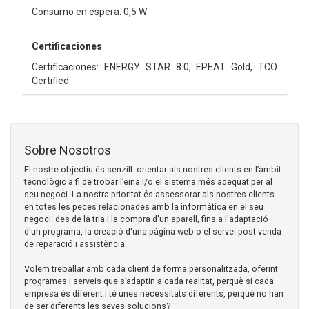
Consumo en espera: 0,5 W
Certificaciones
Certificaciones: ENERGY STAR 8.0, EPEAT Gold, TCO
Certified
Sobre Nosotros
El nostre objectiu és senzill: orientar als nostres clients en l’àmbit
tecnològic a fi de trobar l’eina i/o el sistema més adequat per al
seu negoci. La nostra prioritat és assessorar als nostres clients
en totes les peces relacionades amb la informàtica en el seu
negoci: des de la tria i la compra d'un aparell, fins a l'adaptació
d'un programa, la creació d'una pàgina web o el servei post-venda
de reparació i assistència.
Volem treballar amb cada client de forma personalitzada, oferint
programes i serveis que s’adaptin a cada realitat, perquè si cada
empresa és diferent i té unes necessitats diferents, perquè no han
de ser diferents les seves solucions?