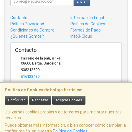
Enviar
Contacto
Información Legal
Política Privacidad
Política de Cookies
Condiciones de Compra
Formas de Pago
¿Quienes Somos?
Info3-Cloud
Contacto
Passeig de la pau, 8 1-4
08600
Berga
,
Barcelona
938212590
616123489
bertic@bertic.cat
Política de Cookies de botiga.bertic.cat
Configurar
Rechazar
Aceptar Cookies
Horario
Lunes a Viernes (9h-14h | 15h-18h)
Utilizamos cookies propias y de terceros para mejorar nuestros
servicios.
Puede obtener más información, o bien conocer cómo cambiar la
configuración, en nuestra
Política de Cookies
.