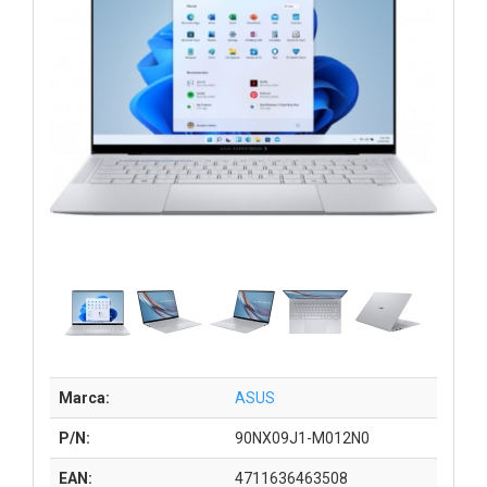
Marca:
ASUS
P/N:
90NX09J1-M012N0
EAN:
4711636463508