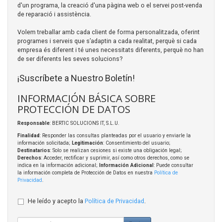
d'un programa, la creació d'una pàgina web o el servei post-venda
de reparació i assistència.
Volem treballar amb cada client de forma personalitzada, oferint
programes i serveis que s’adaptin a cada realitat, perquè si cada
empresa és diferent i té unes necessitats diferents, perquè no han
de ser diferents les seves solucions?
¡Suscríbete a Nuestro Boletín!
INFORMACIÓN BÁSICA SOBRE
PROTECCIÓN DE DATOS
Responsable
: BERTIC SOLUCIONS IT, S.L.U.
Finalidad
: Responder las consultas planteadas por el usuario y enviarle la
información solicitada;
Legitimación
: Consentimiento del usuario;
Destinatarios
: Solo se realizan cesiones si existe una obligación legal;
Derechos
: Acceder, rectificar y suprimir, así como otros derechos, como se
indica en la información adicional;
Información Adicional
: Puede consultar
la información completa de Protección de Datos en nuestra
Política de
Privacidad
.
He leído y acepto la
Política de Privacidad
.