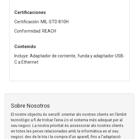
Certificaciones
Certificación: MIL-STD 810H
Conformidad: REACH
Contenido
Incluye: Adaptador de corriente, funda y adaptador USB-
C a Ethernet
Sobre Nosotros
El nostre objectiu és senzill: orientar als nostres clients en l’àmbit
tecnològic a fi de trobar l’eina i/o el sistema més adequat per al
seu negoci. La nostra prioritat és assessorar als nostres clients
en totes les peces relacionades amb la informàtica en el seu
negoci: des de la tria i la compra d'un aparell, fins a l'adaptació