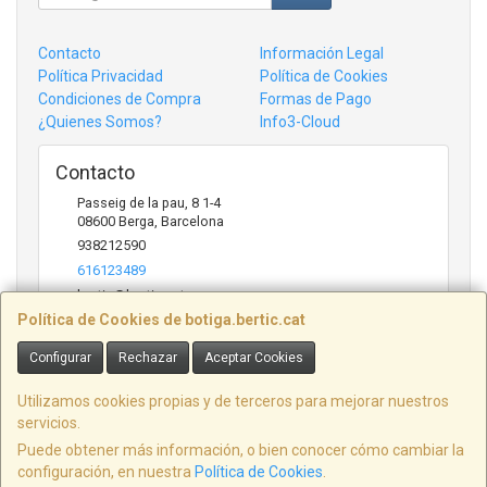
Contacto
Información Legal
Política Privacidad
Política de Cookies
Condiciones de Compra
Formas de Pago
¿Quienes Somos?
Info3-Cloud
Contacto
Passeig de la pau, 8 1-4
08600
Berga
,
Barcelona
938212590
616123489
bertic@bertic.cat
Política de Cookies de botiga.bertic.cat
Configurar
Rechazar
Aceptar Cookies
Horario
Lunes a Viernes (9h-14h | 15h-18h)
Utilizamos cookies propias y de terceros para mejorar nuestros
servicios.
Puede obtener más información, o bien conocer cómo cambiar la
configuración, en nuestra
Política de Cookies
.
, , , , España. - C.I.F.: B09846916 - Tfno: