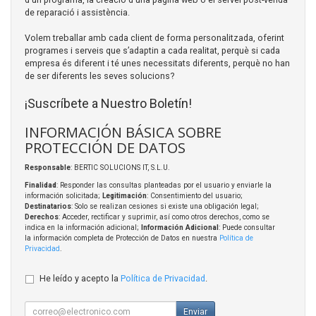
de reparació i assistència.
Volem treballar amb cada client de forma personalitzada, oferint
programes i serveis que s’adaptin a cada realitat, perquè si cada
empresa és diferent i té unes necessitats diferents, perquè no han
de ser diferents les seves solucions?
¡Suscríbete a Nuestro Boletín!
INFORMACIÓN BÁSICA SOBRE
PROTECCIÓN DE DATOS
Responsable
: BERTIC SOLUCIONS IT, S.L.U.
Finalidad
: Responder las consultas planteadas por el usuario y enviarle la
información solicitada;
Legitimación
: Consentimiento del usuario;
Destinatarios
: Solo se realizan cesiones si existe una obligación legal;
Derechos
: Acceder, rectificar y suprimir, así como otros derechos, como se
indica en la información adicional;
Información Adicional
: Puede consultar
la información completa de Protección de Datos en nuestra
Política de
Privacidad
.
He leído y acepto la
Política de Privacidad
.
Enviar