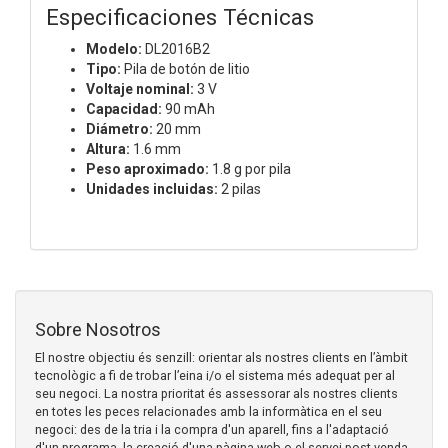
Especificaciones Técnicas
Modelo:
DL2016B2
Tipo:
Pila de botón de litio
Voltaje nominal:
3 V
Capacidad:
90 mAh
Diámetro:
20 mm
Altura:
1.6 mm
Peso aproximado:
1.8 g por pila
Unidades incluidas:
2 pilas
Sobre Nosotros
El nostre objectiu és senzill: orientar als nostres clients en l’àmbit
tecnològic a fi de trobar l’eina i/o el sistema més adequat per al
seu negoci. La nostra prioritat és assessorar als nostres clients
en totes les peces relacionades amb la informàtica en el seu
negoci: des de la tria i la compra d'un aparell, fins a l'adaptació
d'un programa, la creació d'una pàgina web o el servei post-venda