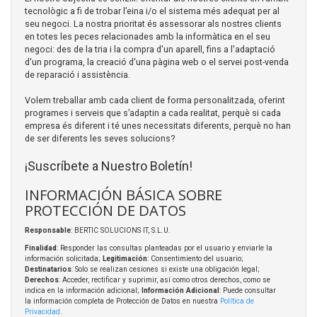
tecnològic a fi de trobar l’eina i/o el sistema més adequat per al
seu negoci. La nostra prioritat és assessorar als nostres clients
en totes les peces relacionades amb la informàtica en el seu
negoci: des de la tria i la compra d'un aparell, fins a l'adaptació
d'un programa, la creació d'una pàgina web o el servei post-venda
de reparació i assistència.
Volem treballar amb cada client de forma personalitzada, oferint
programes i serveis que s’adaptin a cada realitat, perquè si cada
empresa és diferent i té unes necessitats diferents, perquè no han
de ser diferents les seves solucions?
¡Suscríbete a Nuestro Boletín!
INFORMACIÓN BÁSICA SOBRE
PROTECCIÓN DE DATOS
Responsable
: BERTIC SOLUCIONS IT, S.L.U.
Finalidad
: Responder las consultas planteadas por el usuario y enviarle la
información solicitada;
Legitimación
: Consentimiento del usuario;
Destinatarios
: Solo se realizan cesiones si existe una obligación legal;
Derechos
: Acceder, rectificar y suprimir, así como otros derechos, como se
indica en la información adicional;
Información Adicional
: Puede consultar
la información completa de Protección de Datos en nuestra
Política de
Privacidad
.