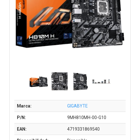
Marca:
GIGABYTE
P/N:
9MH810MH-00-G10
EAN:
4719331869540