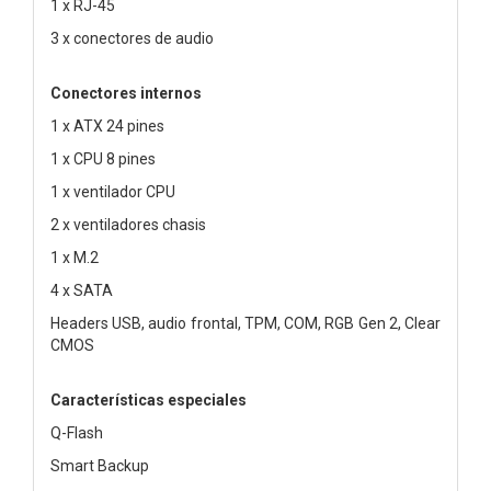
1 x RJ-45
3 x conectores de audio
Conectores internos
1 x ATX 24 pines
1 x CPU 8 pines
1 x ventilador CPU
2 x ventiladores chasis
1 x M.2
4 x SATA
Headers USB, audio frontal, TPM, COM, RGB Gen 2, Clear
CMOS
Características especiales
Q-Flash
Smart Backup