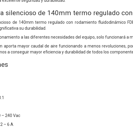
excelente seguridad y durabilidad.
tra silencioso de 140mm termo regulado co
ilencioso de 140mm termo regulado con rodamiento fluidodinámico FD
ificativa su durabilidad.
namiento a las diferentes necesidades del equipo, solo funcionará a m
m aporta mayor caudal de aire funcionando a menos revoluciones, po
amos a conseguir mayor eficiencia y durabilidad de todos los component
nes
3.1
0 – 240 Vac
12 – 6 A