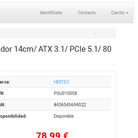
Identifícate
Contacto
Carrito
dor 14cm/ ATX 3.1/ PCIe 5.1/ 80
arca:
HIDITEC
/N:
PSU010058
AN:
8436545694022
sponibilidad:
Disponible
78,99 €