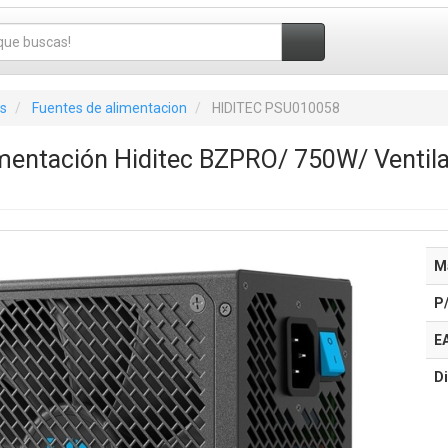
s
Fuentes de alimentacion
HIDITEC PSU010058
mentación Hiditec BZPRO/ 750W/ Ventila
M
P
E
Di