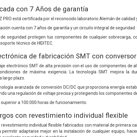
ficada con 7 Años de garantía
 BZ PRO está certificada por el reconocido laboratorio Alemán de calida
ción cuenta con 7 años de garantía y un circuito integral de seguridad: 
de seguridad protegen tus componentes de cualquier sobrecarga, cort
 soporte técnico de HIDITEC.
ectrónica de fabricación SMT con converso
je electrónico SMT de alta precisión con el uso de componentes de al
ondiciones de máxima exigencia. La tecnología SMT mejora la dur
a largo plazo.
ología avanzada de conversión DC/DC que proporciona energía establ
ndo una regulación de voltaje precisa y protegiendo los componentes de
 superior a 100.000 horas de funcionamiento.
rgos con revestimiento individual flexible
 revestimiento individual flexible fabricados con material de primera c
 a permitir adaptarse mejor en la instalación de cualquier equipo, h