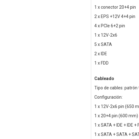
1 x conector 20+4 pin
2 x EPS +12V 4+4 pin
4 x PCIe 6+2 pin
1 x 12V-2x6
5 x SATA
2 x IDE
1 x FDD
Cableado
Tipo de cables: patrón
Configuración:
1 x 12V-2x6 pin (650 
1 x 20+4 pin (600 mm)
1 x SATA + IDE + IDE +
1 x SATA + SATA + SA