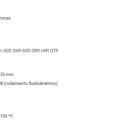
Bronze
n: OCP, OVP, SCP, OPP, UVP, OTP
x 25 mm
DB (rodamiento fluidodinámico)
 105 ºC