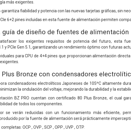
gía más exigentes.
 garantiza fiabilidad y potencia con las nuevas tarjetas gráficas, sin ne
PCIe 6+2 pines incluidas en esta fuente de alimentación permiten compa
 guía de diseño de fuentes de alimentación 
atisfacer los exigentes requisitos de potencia del futuro, esta f
.1 y PCIe Gen 5.1, garantizando un rendimiento óptimo con futuras act
ividuales para CPU de 4+4 pines que proporcionan alimentación directa
exigentes.
0 Plus Bronze con condensadores electrolít
pora condensadores electrolíticos Japoneses de 105ºC altamente dur
mizan la ondulación del voltaje, mejorando la durabilidad y la estabilida
tación BZ PRO cuentan con certificado 80 Plus Bronze, el cual gar
ilidad de todos los componentes.
or se verán reducidas con un funcionamiento más eficiente, permi
 producido por la fuente de alimentación será prácticamente impercepti
 completas: OCP , OVP , SCP , OPP , UVP , OTP.