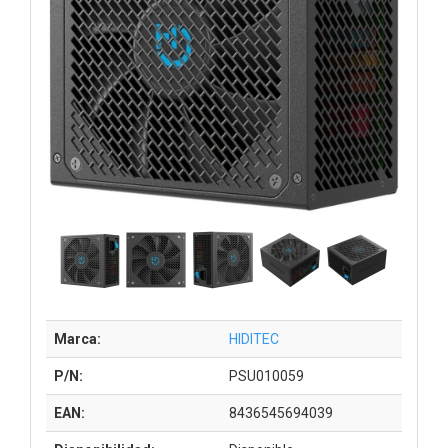
Marca:
HIDITEC
P/N:
PSU010059
EAN:
8436545694039