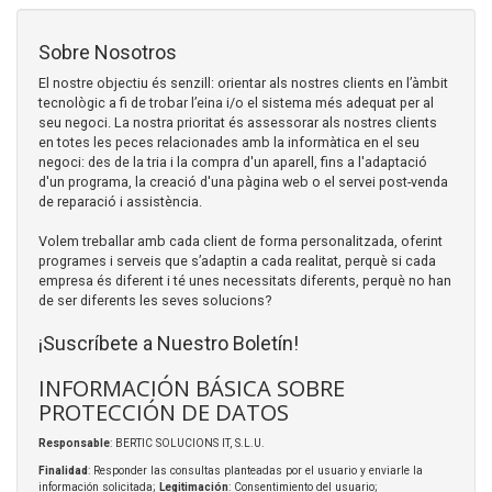
Sobre Nosotros
El nostre objectiu és senzill: orientar als nostres clients en l’àmbit
tecnològic a fi de trobar l’eina i/o el sistema més adequat per al
seu negoci. La nostra prioritat és assessorar als nostres clients
en totes les peces relacionades amb la informàtica en el seu
negoci: des de la tria i la compra d'un aparell, fins a l'adaptació
d'un programa, la creació d'una pàgina web o el servei post-venda
de reparació i assistència.
Volem treballar amb cada client de forma personalitzada, oferint
programes i serveis que s’adaptin a cada realitat, perquè si cada
empresa és diferent i té unes necessitats diferents, perquè no han
de ser diferents les seves solucions?
¡Suscríbete a Nuestro Boletín!
INFORMACIÓN BÁSICA SOBRE
PROTECCIÓN DE DATOS
Responsable
: BERTIC SOLUCIONS IT, S.L.U.
Finalidad
: Responder las consultas planteadas por el usuario y enviarle la
información solicitada;
Legitimación
: Consentimiento del usuario;