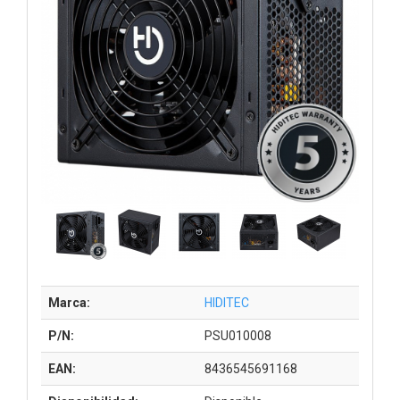
Marca:
HIDITEC
P/N:
PSU010008
EAN:
8436545691168