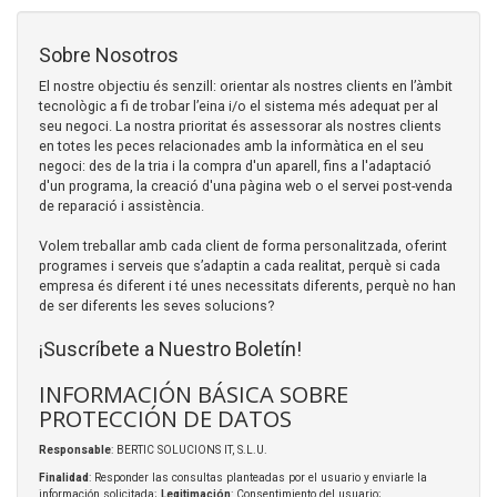
Sobre Nosotros
El nostre objectiu és senzill: orientar als nostres clients en l’àmbit
tecnològic a fi de trobar l’eina i/o el sistema més adequat per al
seu negoci. La nostra prioritat és assessorar als nostres clients
en totes les peces relacionades amb la informàtica en el seu
negoci: des de la tria i la compra d'un aparell, fins a l'adaptació
d'un programa, la creació d'una pàgina web o el servei post-venda
de reparació i assistència.
Volem treballar amb cada client de forma personalitzada, oferint
programes i serveis que s’adaptin a cada realitat, perquè si cada
empresa és diferent i té unes necessitats diferents, perquè no han
de ser diferents les seves solucions?
¡Suscríbete a Nuestro Boletín!
INFORMACIÓN BÁSICA SOBRE
PROTECCIÓN DE DATOS
Responsable
: BERTIC SOLUCIONS IT, S.L.U.
Finalidad
: Responder las consultas planteadas por el usuario y enviarle la
información solicitada;
Legitimación
: Consentimiento del usuario;