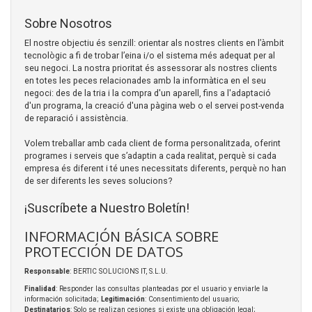
Sobre Nosotros
El nostre objectiu és senzill: orientar als nostres clients en l’àmbit
tecnològic a fi de trobar l’eina i/o el sistema més adequat per al
seu negoci. La nostra prioritat és assessorar als nostres clients
en totes les peces relacionades amb la informàtica en el seu
negoci: des de la tria i la compra d'un aparell, fins a l'adaptació
d'un programa, la creació d'una pàgina web o el servei post-venda
de reparació i assistència.
Volem treballar amb cada client de forma personalitzada, oferint
programes i serveis que s’adaptin a cada realitat, perquè si cada
empresa és diferent i té unes necessitats diferents, perquè no han
de ser diferents les seves solucions?
¡Suscríbete a Nuestro Boletín!
INFORMACIÓN BÁSICA SOBRE
PROTECCIÓN DE DATOS
Responsable
: BERTIC SOLUCIONS IT, S.L.U.
Finalidad
: Responder las consultas planteadas por el usuario y enviarle la
información solicitada;
Legitimación
: Consentimiento del usuario;
Destinatarios
: Solo se realizan cesiones si existe una obligación legal;