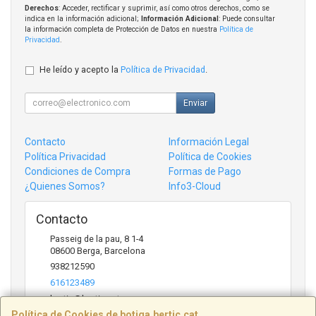
Derechos
: Acceder, rectificar y suprimir, así como otros derechos, como se
indica en la información adicional;
Información Adicional
: Puede consultar
la información completa de Protección de Datos en nuestra
Política de
Privacidad
.
He leído y acepto la
Política de Privacidad
.
Enviar
Contacto
Información Legal
Política Privacidad
Política de Cookies
Condiciones de Compra
Formas de Pago
¿Quienes Somos?
Info3-Cloud
Contacto
Passeig de la pau, 8 1-4
08600
Berga
,
Barcelona
938212590
616123489
bertic@bertic.cat
Política de Cookies de botiga.bertic.cat