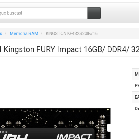
s
Memoria RAM
KINGSTON KF432S20IB/16
 Kingston FURY Impact 16GB/ DDR4/ 3
M
P
E
Di