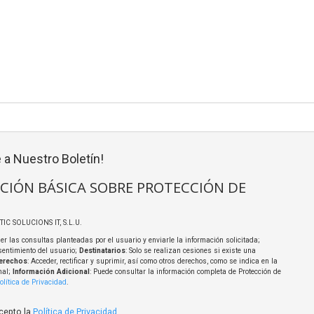
 a Nuestro Boletín!
CIÓN BÁSICA SOBRE PROTECCIÓN DE
TIC SOLUCIONS IT, S.L.U.
er las consultas planteadas por el usuario y enviarle la información solicitada;
sentimiento del usuario;
Destinatarios
: Solo se realizan cesiones si existe una
erechos
: Acceder, rectificar y suprimir, así como otros derechos, como se indica en la
nal;
Información Adicional
: Puede consultar la información completa de Protección de
olítica de Privacidad
.
acepto la
Política de Privacidad
.