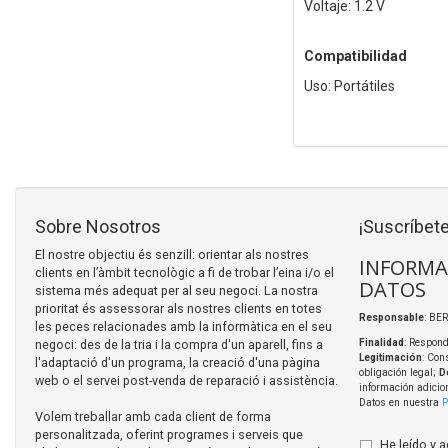
Voltaje: 1.2 V
Compatibilidad
Uso: Portátiles
Sobre Nosotros
¡Suscríbete
El nostre objectiu és senzill: orientar als nostres
INFORMA
clients en l’àmbit tecnològic a fi de trobar l’eina i/o el
DATOS
sistema més adequat per al seu negoci. La nostra
prioritat és assessorar als nostres clients en totes
Responsable
: BER
les peces relacionades amb la informàtica en el seu
negoci: des de la tria i la compra d'un aparell, fins a
Finalidad
: Respond
Legitimación
: Con
l'adaptació d'un programa, la creació d'una pàgina
obligación legal;
D
web o el servei post-venda de reparació i assistència.
información adicio
Datos en nuestra
P
Volem treballar amb cada client de forma
personalitzada, oferint programes i serveis que
He leído y 