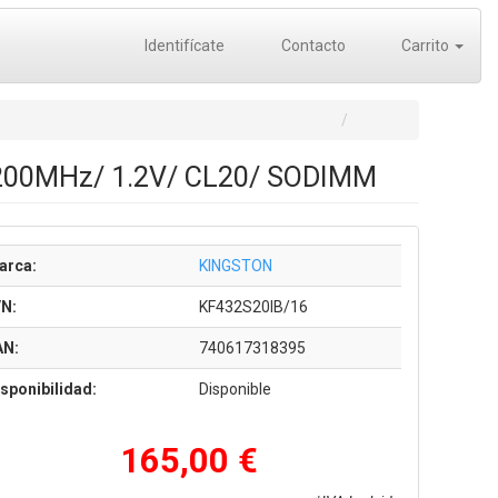
Identifícate
Contacto
Carrito
200MHz/ 1.2V/ CL20/ SODIMM
arca:
KINGSTON
/N:
KF432S20IB/16
AN:
740617318395
sponibilidad:
Disponible
165,00 €