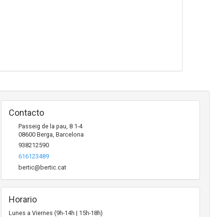
Contacto
Passeig de la pau, 8 1-4
08600
Berga
,
Barcelona
938212590
616123489
bertic@bertic.cat
Horario
Lunes a Viernes (9h-14h | 15h-18h)