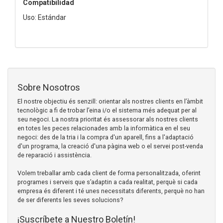
Compatibilidad
Uso: Estándar
Sobre Nosotros
El nostre objectiu és senzill: orientar als nostres clients en l’àmbit
tecnològic a fi de trobar l’eina i/o el sistema més adequat per al
seu negoci. La nostra prioritat és assessorar als nostres clients
en totes les peces relacionades amb la informàtica en el seu
negoci: des de la tria i la compra d'un aparell, fins a l'adaptació
d'un programa, la creació d'una pàgina web o el servei post-venda
de reparació i assistència.
Volem treballar amb cada client de forma personalitzada, oferint
programes i serveis que s’adaptin a cada realitat, perquè si cada
empresa és diferent i té unes necessitats diferents, perquè no han
de ser diferents les seves solucions?
¡Suscríbete a Nuestro Boletín!