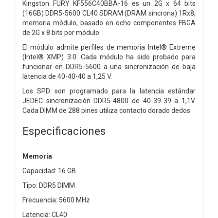
Kingston FURY KF556C40BBA-16 es un 2G x 64 bits
(16GB)
DDR5-5600 CL40 SDRAM (DRAM síncrona) 1Rx8,
memoria
módulo, basado en ocho componentes FBGA
de 2G x 8 bits por módulo.
El módulo admite perfiles de memoria Intel® Extreme
(Intel®
XMP) 3.0. Cada módulo ha sido probado para
funcionar en DDR5-5600 a una
sincronización de baja
latencia de 40-40-40 a 1,25 V.
Los SPD son
programado para la latencia estándar
JEDEC sincronización DDR5-4800
de 40-39-39 a 1,1V.
Cada DIMM de 288 pines utiliza contacto dorado
dedos
Especificaciones
Memoria
Capacidad: 16 GB
Tipo: DDR5 DIMM
Frecuencia: 5600 MHz
Latencia: CL40