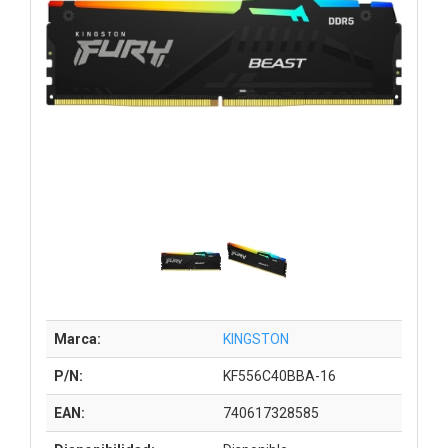
Marca:
KINGSTON
P/N:
KF556C40BBA-16
EAN:
740617328585