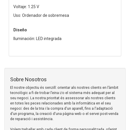
Voltaje: 1.25 V
Uso: Ordenador de sobremesa
Diseño
Iluminación: LED integrada
Sobre Nosotros
El nostre objectiu és senzill: orientar als nostres clients en l’àmbit
tecnològic a fi de trobar l’eina i/o el sistema més adequat per al
seu negoci. La nostra prioritat és assessorar als nostres clients
en totes les peces relacionades amb la informàtica en el seu
negoci: des de la tria i la compra d'un aparell, fins a l'adaptació
d'un programa, la creació d'una pàgina web o el servei post-venda
de reparació i assistència.
Volem treballar amb cada client de forma personalitzada, oferint