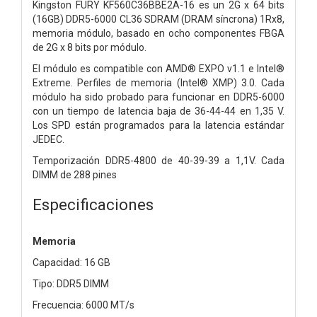
Kingston FURY KF560C36BBE2A-16 es un 2G x 64 bits
(16GB)
DDR5-6000 CL36 SDRAM (DRAM síncrona) 1Rx8,
memoria
módulo, basado en ocho componentes FBGA
de 2G x 8 bits por módulo.
El módulo es compatible con AMD® EXPO v1.1 e Intel®
Extreme.
Perfiles de memoria (Intel® XMP) 3.0. Cada
módulo ha sido
probado para funcionar en DDR5-6000
con un tiempo de latencia baja de 36-44-44 en
1,35 V.
Los SPD están programados para la latencia estándar
JEDEC.
Temporización DDR5-4800 de 40-39-39 a 1,1V. Cada
DIMM de 288 pines
Especificaciones
Memoria
Capacidad: 16 GB
Tipo: DDR5 DIMM
Frecuencia: 6000 MT/s