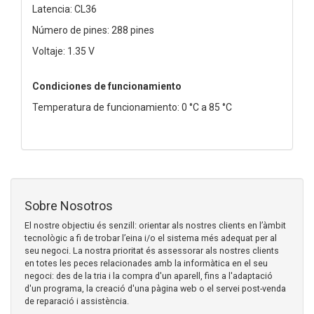
Latencia: CL36
Número de pines: 288 pines
Voltaje: 1.35 V
Condiciones de funcionamiento
Temperatura de funcionamiento: 0 °C a 85 °C
Sobre Nosotros
El nostre objectiu és senzill: orientar als nostres clients en l’àmbit
tecnològic a fi de trobar l’eina i/o el sistema més adequat per al
seu negoci. La nostra prioritat és assessorar als nostres clients
en totes les peces relacionades amb la informàtica en el seu
negoci: des de la tria i la compra d'un aparell, fins a l'adaptació
d'un programa, la creació d'una pàgina web o el servei post-venda
de reparació i assistència.