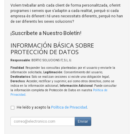
Volem treballar amb cada client de forma personalitzada, oferint
programes i serveis que s’adaptin a cada realitat, perquè si cada
empresa és diferent i té unes necessitats diferents, perquè no han
de ser diferents les seves solucions?
¡Suscríbete a Nuestro Boletín!
INFORMACIÓN BÁSICA SOBRE
PROTECCIÓN DE DATOS
Responsable
: BERTIC SOLUCIONS IT, S.L.U.
Finalidad
: Responder las consultas planteadas por el usuario y enviarle la
información solicitada;
Legitimación
: Consentimiento del usuario;
Destinatarios
: Solo se realizan cesiones si existe una obligación legal;
Derechos
: Acceder, rectificar y suprimir, así como otros derechos, como se
indica en la información adicional;
Información Adicional
: Puede consultar
la información completa de Protección de Datos en nuestra
Política de
Privacidad
.
He leído y acepto la
Política de Privacidad
.
Enviar