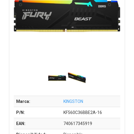
Marca:
KINGSTON
P/N:
KF560C36BBE2A-16
EAN:
740617345919