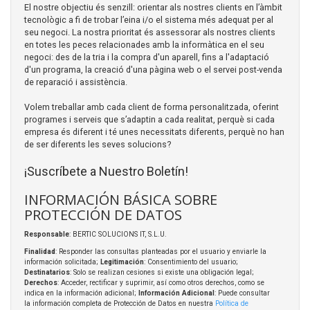
El nostre objectiu és senzill: orientar als nostres clients en l’àmbit
tecnològic a fi de trobar l’eina i/o el sistema més adequat per al
seu negoci. La nostra prioritat és assessorar als nostres clients
en totes les peces relacionades amb la informàtica en el seu
negoci: des de la tria i la compra d'un aparell, fins a l'adaptació
d'un programa, la creació d'una pàgina web o el servei post-venda
de reparació i assistència.
Volem treballar amb cada client de forma personalitzada, oferint
programes i serveis que s’adaptin a cada realitat, perquè si cada
empresa és diferent i té unes necessitats diferents, perquè no han
de ser diferents les seves solucions?
¡Suscríbete a Nuestro Boletín!
INFORMACIÓN BÁSICA SOBRE
PROTECCIÓN DE DATOS
Responsable
: BERTIC SOLUCIONS IT, S.L.U.
Finalidad
: Responder las consultas planteadas por el usuario y enviarle la
información solicitada;
Legitimación
: Consentimiento del usuario;
Destinatarios
: Solo se realizan cesiones si existe una obligación legal;
Derechos
: Acceder, rectificar y suprimir, así como otros derechos, como se
indica en la información adicional;
Información Adicional
: Puede consultar
la información completa de Protección de Datos en nuestra
Política de