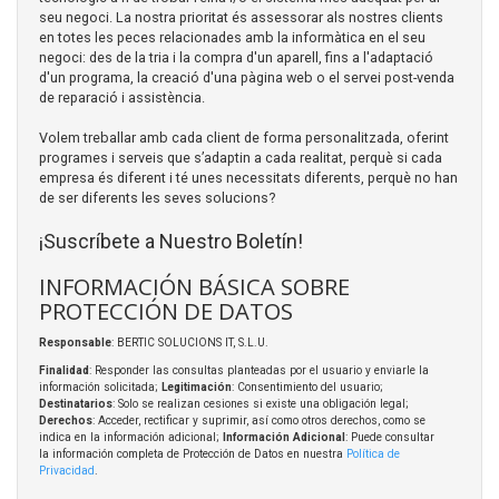
seu negoci. La nostra prioritat és assessorar als nostres clients
en totes les peces relacionades amb la informàtica en el seu
negoci: des de la tria i la compra d'un aparell, fins a l'adaptació
d'un programa, la creació d'una pàgina web o el servei post-venda
de reparació i assistència.
Volem treballar amb cada client de forma personalitzada, oferint
programes i serveis que s’adaptin a cada realitat, perquè si cada
empresa és diferent i té unes necessitats diferents, perquè no han
de ser diferents les seves solucions?
¡Suscríbete a Nuestro Boletín!
INFORMACIÓN BÁSICA SOBRE
PROTECCIÓN DE DATOS
Responsable
: BERTIC SOLUCIONS IT, S.L.U.
Finalidad
: Responder las consultas planteadas por el usuario y enviarle la
información solicitada;
Legitimación
: Consentimiento del usuario;
Destinatarios
: Solo se realizan cesiones si existe una obligación legal;
Derechos
: Acceder, rectificar y suprimir, así como otros derechos, como se
indica en la información adicional;
Información Adicional
: Puede consultar
la información completa de Protección de Datos en nuestra
Política de
Privacidad
.