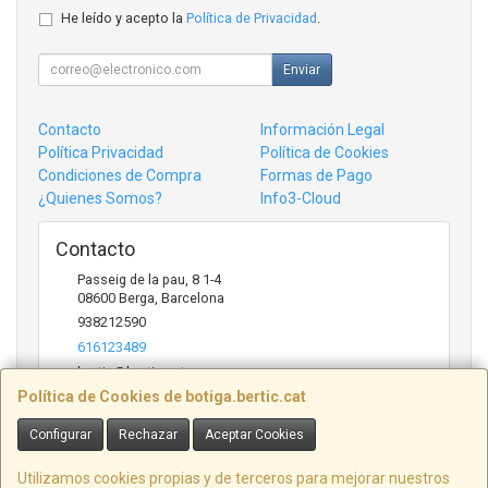
He leído y acepto la
Política de Privacidad
.
Enviar
Contacto
Información Legal
Política Privacidad
Política de Cookies
Condiciones de Compra
Formas de Pago
¿Quienes Somos?
Info3-Cloud
Contacto
Passeig de la pau, 8 1-4
08600
Berga
,
Barcelona
938212590
616123489
bertic@bertic.cat
Política de Cookies de botiga.bertic.cat
Configurar
Rechazar
Aceptar Cookies
Horario
Lunes a Viernes (9h-14h | 15h-18h)
Utilizamos cookies propias y de terceros para mejorar nuestros