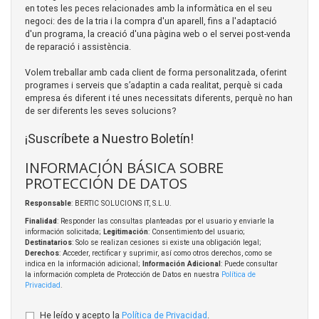
en totes les peces relacionades amb la informàtica en el seu
negoci: des de la tria i la compra d'un aparell, fins a l'adaptació
d'un programa, la creació d'una pàgina web o el servei post-venda
de reparació i assistència.
Volem treballar amb cada client de forma personalitzada, oferint
programes i serveis que s’adaptin a cada realitat, perquè si cada
empresa és diferent i té unes necessitats diferents, perquè no han
de ser diferents les seves solucions?
¡Suscríbete a Nuestro Boletín!
INFORMACIÓN BÁSICA SOBRE
PROTECCIÓN DE DATOS
Responsable
: BERTIC SOLUCIONS IT, S.L.U.
Finalidad
: Responder las consultas planteadas por el usuario y enviarle la
información solicitada;
Legitimación
: Consentimiento del usuario;
Destinatarios
: Solo se realizan cesiones si existe una obligación legal;
Derechos
: Acceder, rectificar y suprimir, así como otros derechos, como se
indica en la información adicional;
Información Adicional
: Puede consultar
la información completa de Protección de Datos en nuestra
Política de
Privacidad
.
He leído y acepto la
Política de Privacidad
.