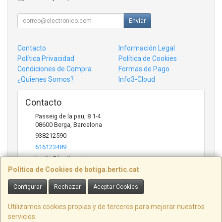
Enviar
Contacto
Información Legal
Política Privacidad
Política de Cookies
Condiciones de Compra
Formas de Pago
¿Quienes Somos?
Info3-Cloud
Contacto
Passeig de la pau, 8 1-4
08600
Berga
,
Barcelona
938212590
616123489
bertic@bertic.cat
Política de Cookies de botiga.bertic.cat
Configurar
Rechazar
Aceptar Cookies
Horario
Lunes a Viernes (9h-14h | 15h-18h)
Utilizamos cookies propias y de terceros para mejorar nuestros
servicios.