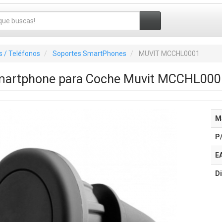
 / Teléfonos
Soportes SmartPhones
MUVIT MCCHL0001
martphone para Coche Muvit MCCHL000
M
P
E
Di