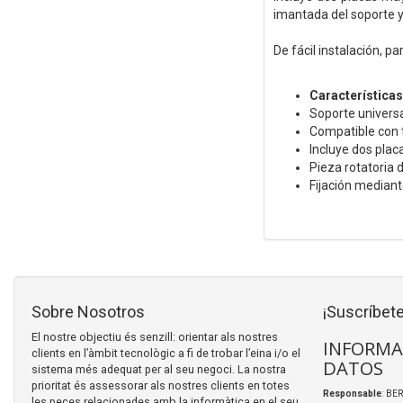
imantada del soporte y
De fácil instalación, p
Características
Soporte univers
Compatible con 
Incluye dos plac
Pieza rotatoria 
Fijación mediant
Sobre Nosotros
¡Suscríbete
El nostre objectiu és senzill: orientar als nostres
INFORMA
clients en l’àmbit tecnològic a fi de trobar l’eina i/o el
DATOS
sistema més adequat per al seu negoci. La nostra
prioritat és assessorar als nostres clients en totes
Responsable
: BER
les peces relacionades amb la informàtica en el seu