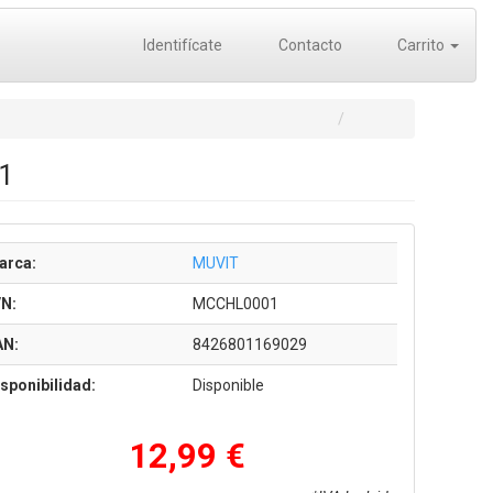
Identifícate
Contacto
Carrito
1
arca:
MUVIT
/N:
MCCHL0001
AN:
8426801169029
sponibilidad:
Disponible
12,99 €