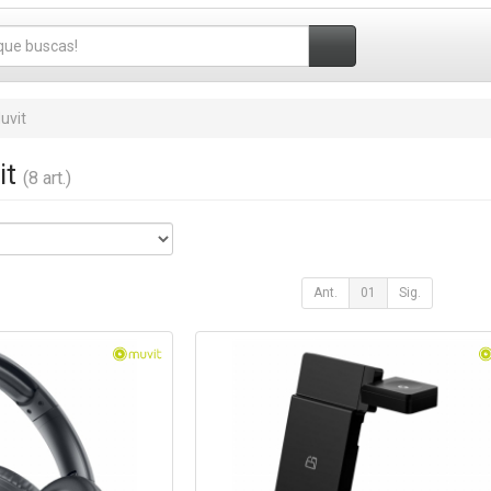
uvit
it
(8 art.)
Ant.
01
Sig.