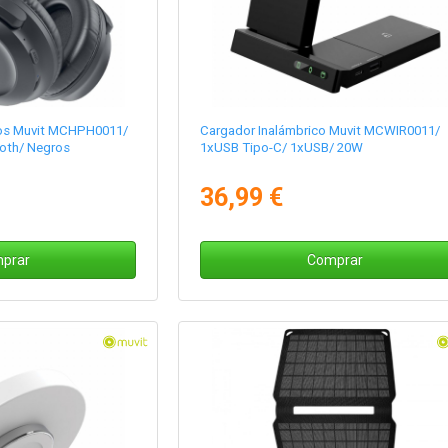
icos Muvit MCHPH0011/
Cargador Inalámbrico Muvit MCWIR0011/
ooth/ Negros
1xUSB Tipo-C/ 1xUSB/ 20W
36,99 €
prar
Comprar