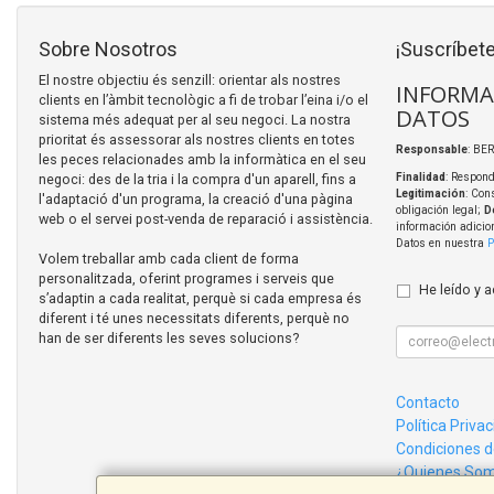
Sobre Nosotros
¡Suscríbete
El nostre objectiu és senzill: orientar als nostres
INFORMA
clients en l’àmbit tecnològic a fi de trobar l’eina i/o el
DATOS
sistema més adequat per al seu negoci. La nostra
prioritat és assessorar als nostres clients en totes
Responsable
: BER
les peces relacionades amb la informàtica en el seu
negoci: des de la tria i la compra d'un aparell, fins a
Finalidad
: Respond
Legitimación
: Con
l'adaptació d'un programa, la creació d'una pàgina
obligación legal;
D
web o el servei post-venda de reparació i assistència.
información adicio
Datos en nuestra
P
Volem treballar amb cada client de forma
personalitzada, oferint programes i serveis que
He leído y 
s’adaptin a cada realitat, perquè si cada empresa és
diferent i té unes necessitats diferents, perquè no
han de ser diferents les seves solucions?
Contacto
Política Priva
Condiciones 
¿Quienes So