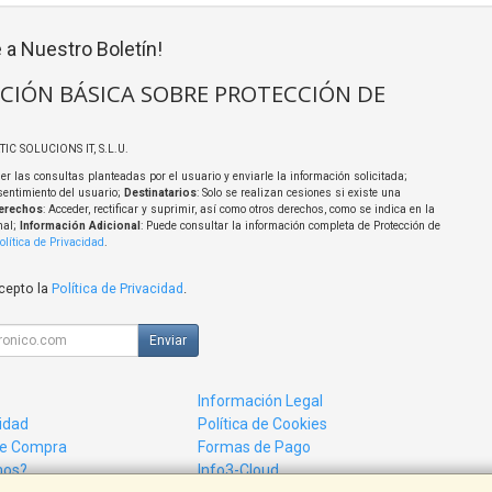
 a Nuestro Boletín!
CIÓN BÁSICA SOBRE PROTECCIÓN DE
TIC SOLUCIONS IT, S.L.U.
er las consultas planteadas por el usuario y enviarle la información solicitada;
sentimiento del usuario;
Destinatarios
: Solo se realizan cesiones si existe una
erechos
: Acceder, rectificar y suprimir, así como otros derechos, como se indica en la
nal;
Información Adicional
: Puede consultar la información completa de Protección de
olítica de Privacidad
.
acepto la
Política de Privacidad
.
Enviar
Información Legal
cidad
Política de Cookies
de Compra
Formas de Pago
mos?
Info3-Cloud