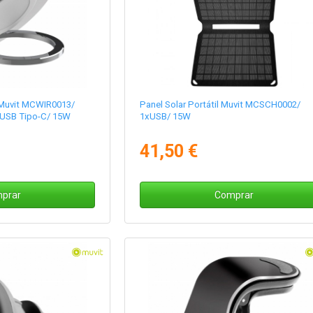
 Muvit MCWIR0013/
Panel Solar Portátil Muvit MCSCH0002/
 USB Tipo-C/ 15W
1xUSB/ 15W
41,50 €
prar
Comprar