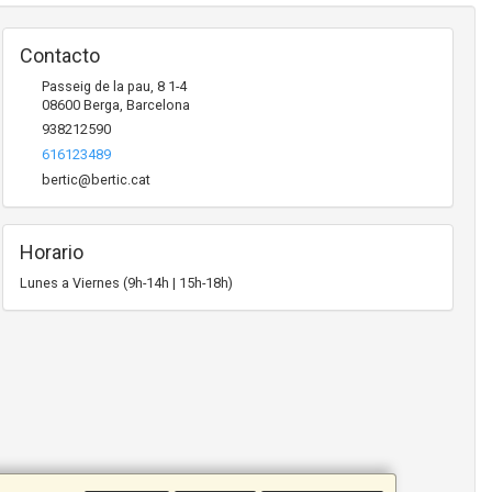
Contacto
Passeig de la pau, 8 1-4
08600
Berga
,
Barcelona
938212590
616123489
bertic@bertic.cat
Horario
Lunes a Viernes (9h-14h | 15h-18h)