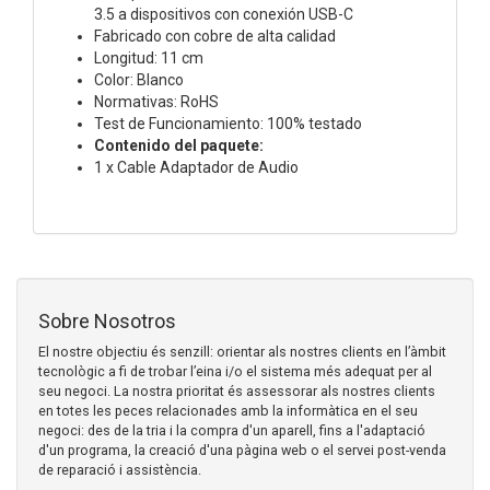
3.5 a dispositivos con conexión USB-C
Fabricado con cobre de alta calidad
Longitud: 11 cm
Color: Blanco
Normativas: RoHS
Test de Funcionamiento: 100% testado
Contenido del paquete:
1 x Cable Adaptador de Audio
Sobre Nosotros
El nostre objectiu és senzill: orientar als nostres clients en l’àmbit
tecnològic a fi de trobar l’eina i/o el sistema més adequat per al
seu negoci. La nostra prioritat és assessorar als nostres clients
en totes les peces relacionades amb la informàtica en el seu
negoci: des de la tria i la compra d'un aparell, fins a l'adaptació
d'un programa, la creació d'una pàgina web o el servei post-venda
de reparació i assistència.