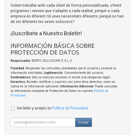
Volem treballar amb cada client de forma personalitzada, oferint
programes i serveis que s’adaptin a cada realitat, perquè si cada
empresa és diferent i té unes necessitats diferents, perquè no han
de ser diferents les seves solucions?
¡Suscríbete a Nuestro Boletín!
INFORMACIÓN BÁSICA SOBRE
PROTECCIÓN DE DATOS
Responsable
: BERTIC SOLUCIONS IT, S.L.U.
Finalidad
: Responder las consultas planteadas por el usuario y enviarle la
información solicitada;
Legitimación
: Consentimiento del usuario;
Destinatarios
: Solo se realizan cesiones si existe una obligación legal;
Derechos
: Acceder, rectificar y suprimir, así como otros derechos, como se
indica en la información adicional;
Información Adicional
: Puede consultar
la información completa de Protección de Datos en nuestra
Política de
Privacidad
.
He leído y acepto la
Política de Privacidad
.
Enviar