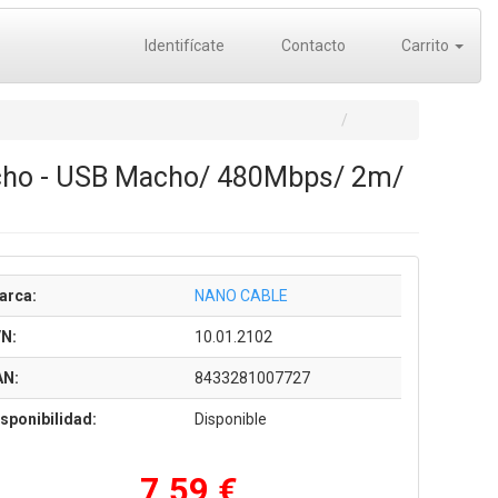
Identifícate
Contacto
Carrito
acho - USB Macho/ 480Mbps/ 2m/
arca:
NANO CABLE
/N:
10.01.2102
AN:
8433281007727
sponibilidad:
Disponible
7,59 €