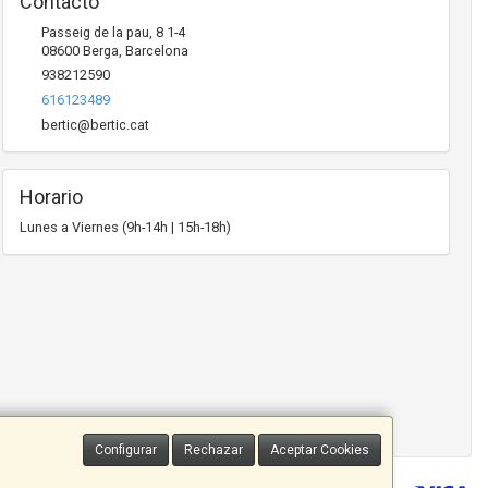
Contacto
Passeig de la pau, 8 1-4
08600
Berga
,
Barcelona
938212590
616123489
bertic@bertic.cat
Horario
Lunes a Viernes (9h-14h | 15h-18h)
Configurar
Rechazar
Aceptar Cookies