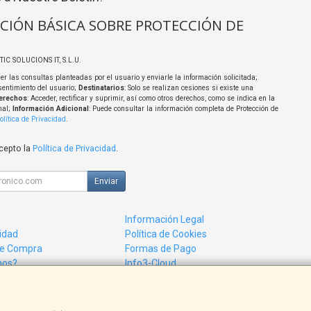
CIÓN BÁSICA SOBRE PROTECCIÓN DE
TIC SOLUCIONS IT, S.L.U.
er las consultas planteadas por el usuario y enviarle la información solicitada;
sentimiento del usuario;
Destinatarios
: Solo se realizan cesiones si existe una
erechos
: Acceder, rectificar y suprimir, así como otros derechos, como se indica en la
nal;
Información Adicional
: Puede consultar la información completa de Protección de
olítica de Privacidad
.
acepto la
Política de Privacidad
.
Enviar
Información Legal
cidad
Política de Cookies
de Compra
Formas de Pago
mos?
Info3-Cloud