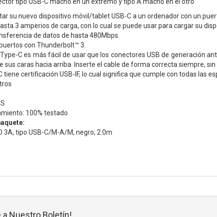
ector tipo USB-C macho en un extremo y tipo A macho en el otro
tar su nuevo dispositivo móvil/tablet USB-C a un ordenador con un pue
asta 3 amperios de carga, con lo cual se puede usar para cargar su disposi
ansferencia de datos de hasta 480Mbps.
puertos con Thunderbolt™ 3.
Type-C es más fácil de usar que los conectores USB de generación anter
e sus caras hacia arriba. Inserte el cable de forma correcta siempre, sin
 tiene certificación USB-IF, lo cual significa que cumple con todas las e
tros
HS
amiento: 100% testado
paquete:
.0 3A, tipo USB-C/M-A/M, negro, 2.0m
 a Nuestro Boletín!