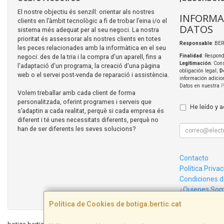
El nostre objectiu és senzill: orientar als nostres
INFORMA
clients en l’àmbit tecnològic a fi de trobar l’eina i/o el
DATOS
sistema més adequat per al seu negoci. La nostra
prioritat és assessorar als nostres clients en totes
Responsable
: BER
les peces relacionades amb la informàtica en el seu
negoci: des de la tria i la compra d'un aparell, fins a
Finalidad
: Respond
Legitimación
: Con
l'adaptació d'un programa, la creació d'una pàgina
obligación legal;
D
web o el servei post-venda de reparació i assistència.
información adicio
Datos en nuestra
P
Volem treballar amb cada client de forma
personalitzada, oferint programes i serveis que
He leído y 
s’adaptin a cada realitat, perquè si cada empresa és
diferent i té unes necessitats diferents, perquè no
han de ser diferents les seves solucions?
Contacto
Política Priva
Condiciones 
¿Quienes So
Política de Cookies de botiga.bertic.cat