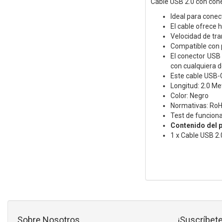
Cable USB 2.0 con con
Ideal para conec
El cable ofrece h
Velocidad de tr
Compatible con 
El conector USB 
con cualquiera d
Este cable USB-C
Longitud: 2.0 Me
Color: Negro
Normativas: Ro
Test de funcion
Contenido del 
1 x Cable USB 2
Sobre Nosotros
¡Suscríbete