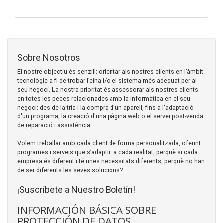
Sobre Nosotros
El nostre objectiu és senzill: orientar als nostres clients en l’àmbit
tecnològic a fi de trobar l’eina i/o el sistema més adequat per al
seu negoci. La nostra prioritat és assessorar als nostres clients
en totes les peces relacionades amb la informàtica en el seu
negoci: des de la tria i la compra d'un aparell, fins a l'adaptació
d'un programa, la creació d'una pàgina web o el servei post-venda
de reparació i assistència.
Volem treballar amb cada client de forma personalitzada, oferint
programes i serveis que s’adaptin a cada realitat, perquè si cada
empresa és diferent i té unes necessitats diferents, perquè no han
de ser diferents les seves solucions?
¡Suscríbete a Nuestro Boletín!
INFORMACIÓN BÁSICA SOBRE
PROTECCIÓN DE DATOS