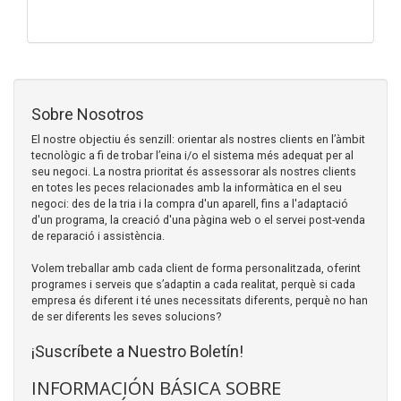
Sobre Nosotros
El nostre objectiu és senzill: orientar als nostres clients en l’àmbit
tecnològic a fi de trobar l’eina i/o el sistema més adequat per al
seu negoci. La nostra prioritat és assessorar als nostres clients
en totes les peces relacionades amb la informàtica en el seu
negoci: des de la tria i la compra d'un aparell, fins a l'adaptació
d'un programa, la creació d'una pàgina web o el servei post-venda
de reparació i assistència.
Volem treballar amb cada client de forma personalitzada, oferint
programes i serveis que s’adaptin a cada realitat, perquè si cada
empresa és diferent i té unes necessitats diferents, perquè no han
de ser diferents les seves solucions?
¡Suscríbete a Nuestro Boletín!
INFORMACIÓN BÁSICA SOBRE