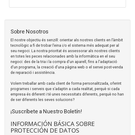
Sobre Nosotros
El nostre objectiu és senzill: orientar als nostres clients en l’àmbit
tecnològic a fi de trobar l’eina i/o el sistema més adequat per al
seu negoci. La nostra prioritat és assessorar als nostres clients
en totes les peces relacionades amb la informàtica en el seu
negoci: des de la tria i la compra d'un aparell, fins a l'adaptació
d'un programa, la creació d'una pàgina web o el servei post-venda
de reparació i assistència.
Volem treballar amb cada client de forma personalitzada, oferint
programes i serveis que s’adaptin a cada realitat, perquè si cada
empresa és diferent i té unes necessitats diferents, perquè no han
de ser diferents les seves solucions?
¡Suscríbete a Nuestro Boletín!
INFORMACIÓN BÁSICA SOBRE
PROTECCIÓN DE DATOS