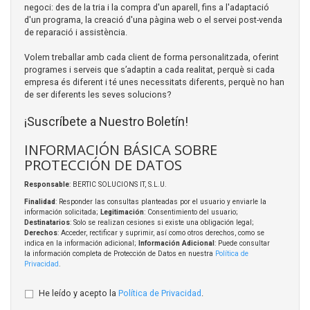
negoci: des de la tria i la compra d'un aparell, fins a l'adaptació
d'un programa, la creació d'una pàgina web o el servei post-venda
de reparació i assistència.
Volem treballar amb cada client de forma personalitzada, oferint
programes i serveis que s’adaptin a cada realitat, perquè si cada
empresa és diferent i té unes necessitats diferents, perquè no han
de ser diferents les seves solucions?
¡Suscríbete a Nuestro Boletín!
INFORMACIÓN BÁSICA SOBRE
PROTECCIÓN DE DATOS
Responsable
: BERTIC SOLUCIONS IT, S.L.U.
Finalidad
: Responder las consultas planteadas por el usuario y enviarle la
información solicitada;
Legitimación
: Consentimiento del usuario;
Destinatarios
: Solo se realizan cesiones si existe una obligación legal;
Derechos
: Acceder, rectificar y suprimir, así como otros derechos, como se
indica en la información adicional;
Información Adicional
: Puede consultar
la información completa de Protección de Datos en nuestra
Política de
Privacidad
.
He leído y acepto la
Política de Privacidad
.