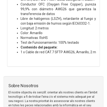
Conductor OFC (Oxygen Free Copper), pureza
99,9% con diámetro AWG26 que garantiza la
transferencia de datos
Libre de halógenos (LSZH), retardante al fuego y
con baja emisión de humos según IEC60332-1.
Longitud: 2 metros
Color: Amarillo
Normativas: RoHS
Test de Funcionamiento: 100% testado
Contenido del paquete:
1 x Cable de red CAT.7 SFTP AWG26, Amarillo, 2 m
Sobre Nosotros
El nostre objectiu és senzill: orientar als nostres clients en l’àmbit
tecnològic a fi de trobar l’eina i/o el sistema més adequat per al
seu negoci. La nostra prioritat és assessorar als nostres clients
en totes les peces relacionades amb la informàtica en el seu