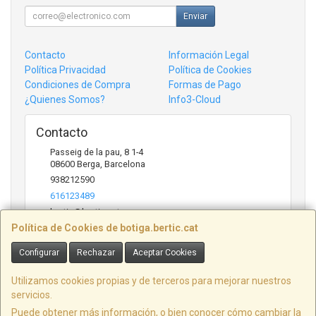
Enviar
Contacto
Información Legal
Política Privacidad
Política de Cookies
Condiciones de Compra
Formas de Pago
¿Quienes Somos?
Info3-Cloud
Contacto
Passeig de la pau, 8 1-4
08600
Berga
,
Barcelona
938212590
616123489
bertic@bertic.cat
Política de Cookies de botiga.bertic.cat
Configurar
Rechazar
Aceptar Cookies
Horario
Lunes a Viernes (9h-14h | 15h-18h)
Utilizamos cookies propias y de terceros para mejorar nuestros
servicios.
Puede obtener más información, o bien conocer cómo cambiar la