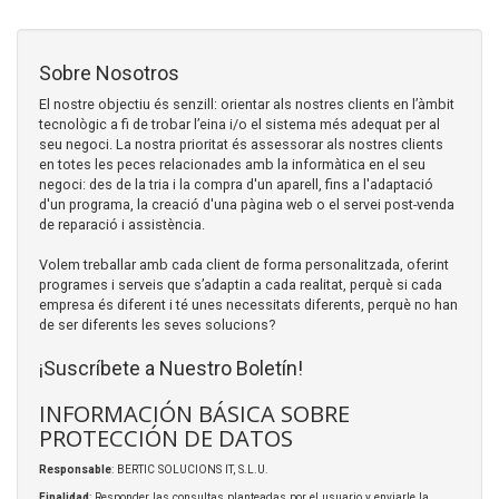
Sobre Nosotros
El nostre objectiu és senzill: orientar als nostres clients en l’àmbit
tecnològic a fi de trobar l’eina i/o el sistema més adequat per al
seu negoci. La nostra prioritat és assessorar als nostres clients
en totes les peces relacionades amb la informàtica en el seu
negoci: des de la tria i la compra d'un aparell, fins a l'adaptació
d'un programa, la creació d'una pàgina web o el servei post-venda
de reparació i assistència.
Volem treballar amb cada client de forma personalitzada, oferint
programes i serveis que s’adaptin a cada realitat, perquè si cada
empresa és diferent i té unes necessitats diferents, perquè no han
de ser diferents les seves solucions?
¡Suscríbete a Nuestro Boletín!
INFORMACIÓN BÁSICA SOBRE
PROTECCIÓN DE DATOS
Responsable
: BERTIC SOLUCIONS IT, S.L.U.
Finalidad
: Responder las consultas planteadas por el usuario y enviarle la