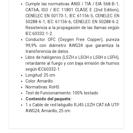
Cumple las normativas ANSI / TIA / EIA 568-B-1,
CAT6A, ISO / IEC 11801 CLASE E (2nd Edition),
CENELEC EN 50173-1, IEC 61156-5, CENELEC EN
50288-6-1, IEC 61156-6, CENELEC EN 50288-6-2.
Resistencia a la propagación de las llamas según
IEC 60332-1-2.
Conductor OFC (Oxygen Free Copper), pureza
99,9% con diámetro AWG24 que garantiza la
transferencia de datos.
Libre de halógenos (LSZH o LSOH o LS0H o LSFH),
retardante al fuego y con baja emisión de humos
según IEC60332-1.
Longitud: 25 cm
Color: Amarillo
Normativas: RoHS
Test de Funcionamiento: 100% testado
Contenido del paquete:
1 x Cable de red latiguillo RJ45 LSZH CAT.6A UTP
AWG24, Amarillo, 25 cm