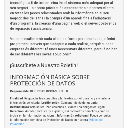
tecnològic a fi de trobar l’eina i/o el sistema més adequat per al
seu negoci. La nostra prioritat és assessorar als nostres clients
en totes les peces relacionades amb la informàtica en el seu
negoci: des de la tria i la compra d'un aparell, fins a l'adaptació
d'un programa, la creació d'una pàgina web o el servei post-venda
de reparació i assistència.
Volem treballar amb cada client de forma personalitzada, oferint
programes i serveis que s’adaptin a cada realitat, perquè si cada
empresa és diferent i té unes necessitats diferents, perquè no han
de ser diferents les seves solucions?
¡Suscríbete a Nuestro Boletín!
INFORMACIÓN BÁSICA SOBRE
PROTECCIÓN DE DATOS
Responsable
: BERTIC SOLUCIONS IT, S.L.U.
Finalidad
: Responder las consultas planteadas por el usuario y enviarle la
información solicitada;
Legitimación
: Consentimiento del usuario;
Destinatarios
: Solo se realizan cesiones si existe una obligación legal;
Derechos
: Acceder, rectificar y suprimir, así como otros derechos, como se
indica en la información adicional;
Información Adicional
: Puede consultar
la información completa de Protección de Datos en nuestra
Política de
Privacidad
.