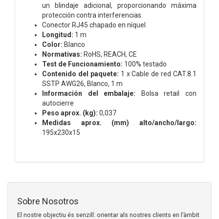
un blindaje adicional, proporcionando máxima
protección contra interferencias.
Conector RJ45 chapado en níquel
Longitud:
1 m
Color:
Blanco
Normativas:
RoHS, REACH, CE
Test de Funcionamiento:
100% testado
Contenido del paquete:
1 x Cable de red CAT.8.1
SSTP AWG26, Blanco, 1 m
Información del embalaje:
Bolsa retail con
autocierre
Peso aprox. (kg):
0,037
Medidas aprox. (mm) alto/ancho/largo:
195x230x15
Sobre Nosotros
El nostre objectiu és senzill: orientar als nostres clients en l’àmbit