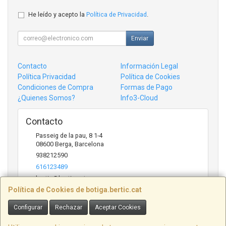
He leído y acepto la
Política de Privacidad
.
Enviar
Contacto
Información Legal
Política Privacidad
Política de Cookies
Condiciones de Compra
Formas de Pago
¿Quienes Somos?
Info3-Cloud
Contacto
Passeig de la pau, 8 1-4
08600
Berga
,
Barcelona
938212590
616123489
bertic@bertic.cat
Política de Cookies de botiga.bertic.cat
Configurar
Rechazar
Aceptar Cookies
Horario
Lunes a Viernes (9h-14h | 15h-18h)