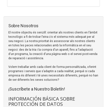
Sobre Nosotros
El nostre objectiu és senzill: orientar als nostres clients en l’àmbit
tecnològic a fi de trobar l’eina i/o el sistema més adequat per al
seu negoci. La nostra prioritat és assessorar als nostres clients
en totes les peces relacionades amb la informàtica en el seu
negoci: des de la tria i la compra d'un aparell, fins a l'adaptació
d'un programa, la creació d'una pàgina web o el servei post-venda
de reparació i assistència.
Volem treballar amb cada client de forma personalitzada, oferint
programes i serveis que s’adaptin a cada realitat, perquè si cada
empresa és diferent i té unes necessitats diferents, perquè no han
de ser diferents les seves solucions?
¡Suscríbete a Nuestro Boletín!
INFORMACIÓN BÁSICA SOBRE
PROTECCIÓN DE DATOS