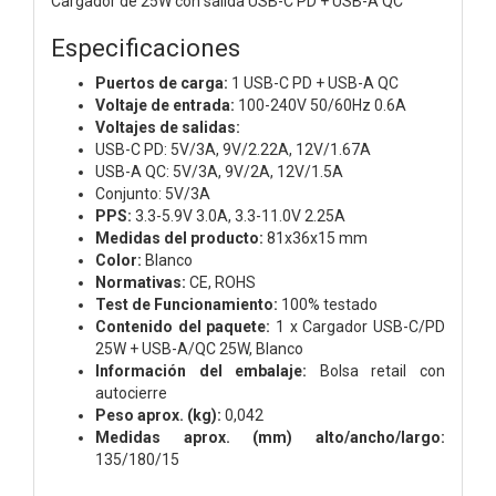
Cargador de 25W con salida USB-C PD + USB-A QC
Especificaciones
Puertos de carga:
1 USB-C PD + USB-A QC
Voltaje de entrada:
100-240V 50/60Hz 0.6A
Voltajes de salidas:
USB-C PD: 5V/3A, 9V/2.22A, 12V/1.67A
USB-A QC: 5V/3A, 9V/2A, 12V/1.5A
Conjunto: 5V/3A
PPS:
3.3-5.9V 3.0A, 3.3-11.0V 2.25A
Medidas del producto:
81x36x15 mm
Color:
Blanco
Normativas:
CE, ROHS
Test de Funcionamiento:
100% testado
Contenido del paquete:
1 x Cargador USB-C/PD
25W + USB-A/QC 25W, Blanco
Información del embalaje:
Bolsa retail con
autocierre
Peso aprox. (kg):
0,042
Medidas aprox. (mm) alto/ancho/largo:
135/180/15