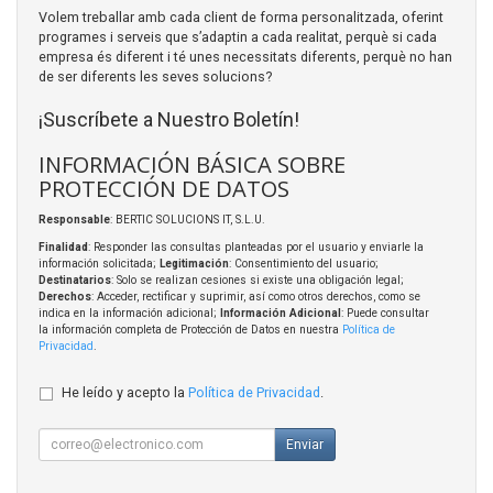
Volem treballar amb cada client de forma personalitzada, oferint
programes i serveis que s’adaptin a cada realitat, perquè si cada
empresa és diferent i té unes necessitats diferents, perquè no han
de ser diferents les seves solucions?
¡Suscríbete a Nuestro Boletín!
INFORMACIÓN BÁSICA SOBRE
PROTECCIÓN DE DATOS
Responsable
: BERTIC SOLUCIONS IT, S.L.U.
Finalidad
: Responder las consultas planteadas por el usuario y enviarle la
información solicitada;
Legitimación
: Consentimiento del usuario;
Destinatarios
: Solo se realizan cesiones si existe una obligación legal;
Derechos
: Acceder, rectificar y suprimir, así como otros derechos, como se
indica en la información adicional;
Información Adicional
: Puede consultar
la información completa de Protección de Datos en nuestra
Política de
Privacidad
.
He leído y acepto la
Política de Privacidad
.
Enviar