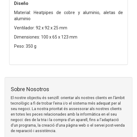
Diseño
Material: Heatpipes de cobre y aluminio, aletas de
aluminio
Ventilador: 92 x 92 x 25 mm
Dimensiones: 100 x 65 x 123 mm
Peso: 350 g
Sobre Nosotros
El nostre objectiu és senzill: orientar als nostres clients en l’àmbit
tecnològic a fi de trobar l’eina i/o el sistema més adequat per al
seu negoci. La nostra prioritat és assessorar als nostres clients
en totes les peces relacionades amb la informàtica en el seu
negoci: des de la tria i la compra d'un aparell, fins a l'adaptació
d'un programa, la creació d'una pàgina web o el servei post-venda
de reparació i assistència.