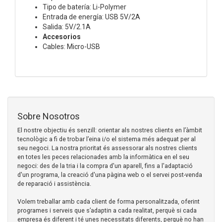
Tipo de batería: Li-Polymer
Entrada de energía: USB 5V/2A
Salida: 5V/2.1A
Accesorios
Cables: Micro-USB
Sobre Nosotros
El nostre objectiu és senzill: orientar als nostres clients en l’àmbit
tecnològic a fi de trobar l’eina i/o el sistema més adequat per al
seu negoci. La nostra prioritat és assessorar als nostres clients
en totes les peces relacionades amb la informàtica en el seu
negoci: des de la tria i la compra d'un aparell, fins a l'adaptació
d'un programa, la creació d'una pàgina web o el servei post-venda
de reparació i assistència.
Volem treballar amb cada client de forma personalitzada, oferint
programes i serveis que s’adaptin a cada realitat, perquè si cada
empresa és diferent i té unes necessitats diferents, perquè no han