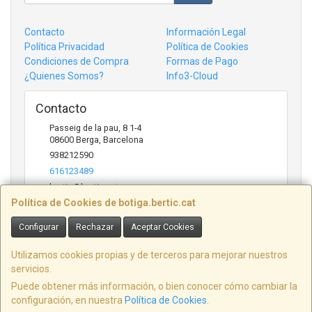
Contacto
Información Legal
Política Privacidad
Política de Cookies
Condiciones de Compra
Formas de Pago
¿Quienes Somos?
Info3-Cloud
Contacto
Passeig de la pau, 8 1-4
08600
Berga
,
Barcelona
938212590
616123489
bertic@bertic.cat
Política de Cookies de botiga.bertic.cat
Configurar
Rechazar
Aceptar Cookies
Horario
Lunes a Viernes (9h-14h | 15h-18h)
Utilizamos cookies propias y de terceros para mejorar nuestros
servicios.
Puede obtener más información, o bien conocer cómo cambiar la
configuración, en nuestra
Política de Cookies
.
, , , , España. - C.I.F.: B09846916 - Tfno: