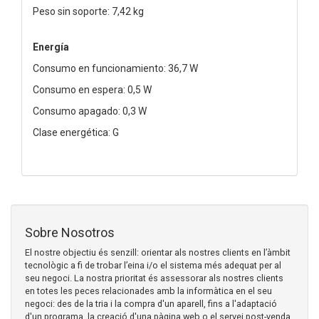
Peso sin soporte: 7,42 kg
Energía
Consumo en funcionamiento: 36,7 W
Consumo en espera: 0,5 W
Consumo apagado: 0,3 W
Clase energética: G
Sobre Nosotros
El nostre objectiu és senzill: orientar als nostres clients en l’àmbit
tecnològic a fi de trobar l’eina i/o el sistema més adequat per al
seu negoci. La nostra prioritat és assessorar als nostres clients
en totes les peces relacionades amb la informàtica en el seu
negoci: des de la tria i la compra d'un aparell, fins a l'adaptació
d'un programa, la creació d'una pàgina web o el servei post-venda