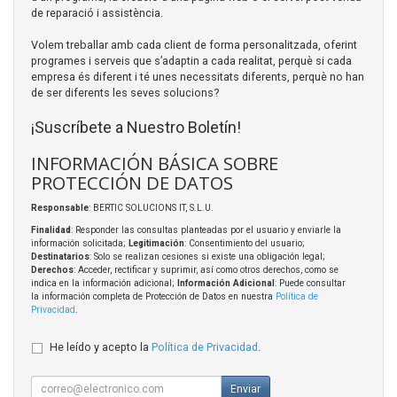
de reparació i assistència.
Volem treballar amb cada client de forma personalitzada, oferint
programes i serveis que s’adaptin a cada realitat, perquè si cada
empresa és diferent i té unes necessitats diferents, perquè no han
de ser diferents les seves solucions?
¡Suscríbete a Nuestro Boletín!
INFORMACIÓN BÁSICA SOBRE
PROTECCIÓN DE DATOS
Responsable
: BERTIC SOLUCIONS IT, S.L.U.
Finalidad
: Responder las consultas planteadas por el usuario y enviarle la
información solicitada;
Legitimación
: Consentimiento del usuario;
Destinatarios
: Solo se realizan cesiones si existe una obligación legal;
Derechos
: Acceder, rectificar y suprimir, así como otros derechos, como se
indica en la información adicional;
Información Adicional
: Puede consultar
la información completa de Protección de Datos en nuestra
Política de
Privacidad
.
He leído y acepto la
Política de Privacidad
.
Enviar