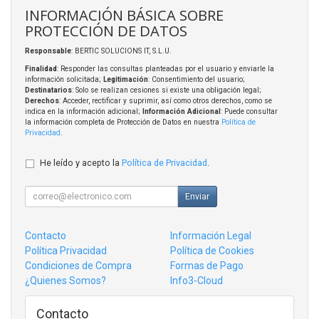
INFORMACIÓN BÁSICA SOBRE
PROTECCIÓN DE DATOS
Responsable
: BERTIC SOLUCIONS IT, S.L.U.
Finalidad
: Responder las consultas planteadas por el usuario y enviarle la
información solicitada;
Legitimación
: Consentimiento del usuario;
Destinatarios
: Solo se realizan cesiones si existe una obligación legal;
Derechos
: Acceder, rectificar y suprimir, así como otros derechos, como se
indica en la información adicional;
Información Adicional
: Puede consultar
la información completa de Protección de Datos en nuestra
Política de
Privacidad
.
He leído y acepto la
Política de Privacidad
.
Enviar
Contacto
Información Legal
Política Privacidad
Política de Cookies
Condiciones de Compra
Formas de Pago
¿Quienes Somos?
Info3-Cloud
Contacto