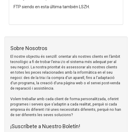
FTP siendo en esta última también LSZH.
Sobre Nosotros
El nostre objectiu és senzill: orientar als nostres clients en l’àmbit
tecnològic a fi de trobar l’eina i/o el sistema més adequat per al
seu negoci. La nostra prioritat és assessorar als nostres clients
en totes les peces relacionades amb la informàtica en el seu
negoci: des de la tria i la compra d'un aparell, fins a l'adaptació
d'un programa, la creació d'una pàgina web o el servei post-venda
de reparació i assistència.
Volem treballar amb cada client de forma personalitzada, oferint
programes i serveis que s’adaptin a cada realitat, perquè si cada
empresa és diferent i té unes necessitats diferents, perquè no han
de ser diferents les seves solucions?
¡Suscríbete a Nuestro Boletín!