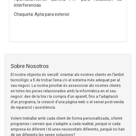
interferencias
Chaqueta: Apta para exterior
Sobre Nosotros
El nostre objectiu és senzill: orientar als nostres clients en l’àmbit
tecnològic a fi de trobar l’eina i/o el sistema més adequat per al
seu negoci. La nostra prioritat és assessorar als nostres clients
en totes les peces relacionades amb la informàtica en el seu
negoci: des de la tria i la compra d'un aparell, fins a l'adaptació
d'un programa, la creació d'una pàgina web o el servei post-venda
de reparació i assistència.
Volem treballar amb cada client de forma personalitzada, oferint
programes i serveis que s’adaptin a cada realitat, perquè si cada
empresa és diferent i té unes necessitats diferents, perquè no han
de ser diferents les seves solucions?