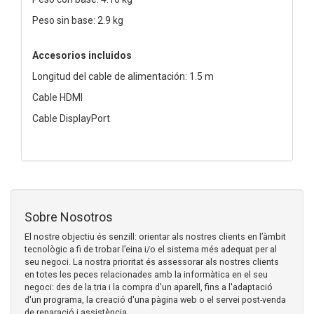
Peso sin base: 2.9 kg
Accesorios incluidos
Longitud del cable de alimentación: 1.5 m
Cable HDMI
Cable DisplayPort
Sobre Nosotros
El nostre objectiu és senzill: orientar als nostres clients en l’àmbit
tecnològic a fi de trobar l’eina i/o el sistema més adequat per al
seu negoci. La nostra prioritat és assessorar als nostres clients
en totes les peces relacionades amb la informàtica en el seu
negoci: des de la tria i la compra d'un aparell, fins a l'adaptació
d'un programa, la creació d'una pàgina web o el servei post-venda
de reparació i assistència.