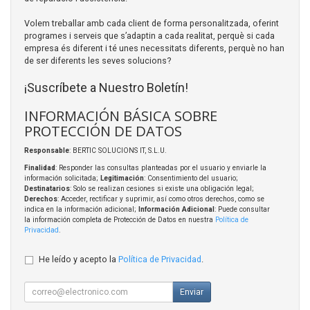
Volem treballar amb cada client de forma personalitzada, oferint
programes i serveis que s’adaptin a cada realitat, perquè si cada
empresa és diferent i té unes necessitats diferents, perquè no han
de ser diferents les seves solucions?
¡Suscríbete a Nuestro Boletín!
INFORMACIÓN BÁSICA SOBRE
PROTECCIÓN DE DATOS
Responsable
: BERTIC SOLUCIONS IT, S.L.U.
Finalidad
: Responder las consultas planteadas por el usuario y enviarle la
información solicitada;
Legitimación
: Consentimiento del usuario;
Destinatarios
: Solo se realizan cesiones si existe una obligación legal;
Derechos
: Acceder, rectificar y suprimir, así como otros derechos, como se
indica en la información adicional;
Información Adicional
: Puede consultar
la información completa de Protección de Datos en nuestra
Política de
Privacidad
.
He leído y acepto la
Política de Privacidad
.
Enviar