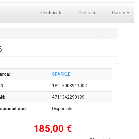
Identifícate
Contacto
Carrito
6
arca:
SPARKLE
/N:
1A1-S00394100G
AN:
4711342290139
sponibilidad:
Disponible
185,00 €