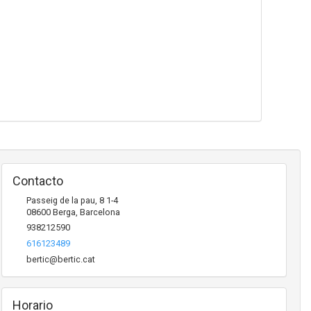
Contacto
Passeig de la pau, 8 1-4
08600
Berga
,
Barcelona
938212590
616123489
bertic@bertic.cat
Horario