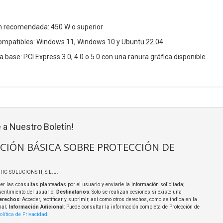
n recomendada: 450 W o superior
ompatibles: Windows 11, Windows 10 y Ubuntu 22.04
 base: PCI Express 3.0, 4.0 o 5.0 con una ranura gráfica disponible
 a Nuestro Boletín!
CIÓN BÁSICA SOBRE PROTECCIÓN DE
TIC SOLUCIONS IT, S.L.U.
er las consultas planteadas por el usuario y enviarle la información solicitada;
sentimiento del usuario;
Destinatarios
: Solo se realizan cesiones si existe una
erechos
: Acceder, rectificar y suprimir, así como otros derechos, como se indica en la
nal;
Información Adicional
: Puede consultar la información completa de Protección de
olítica de Privacidad
.