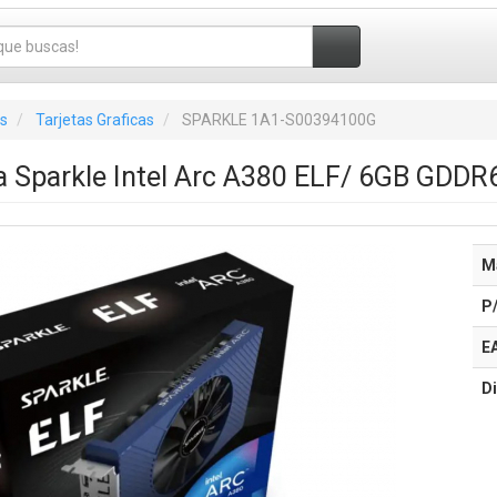
s
Tarjetas Graficas
SPARKLE 1A1-S00394100G
ca Sparkle Intel Arc A380 ELF/ 6GB GDDR
M
P
E
Di