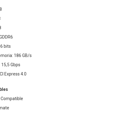
8
8
8
B GDDR6
6 bits
moria: 186 GB/s
 15,5 Gbps
CI Express 4.0
bles
: Compatible
imate