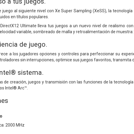
o a tus juegos.
e juego al siguiente nivel con Xe Super Sampling (XeSS), la tecnología
uidos en títulos populares.
DirectX12 Ultimate lleva tus juegos a un nuevo nivel de realismo con
locidad variable, sombreado de malla y retroalimentación de muestra:
iencia de juego.
rece a los jugadores opciones y controles para perfeccionar su exper
troladores sin interrupciones, optimice sus juegos favoritos, transmita 
ntel® sistema.
as de creación, juegos y transmisión con las funciones de la tecnolog
os Intel® Arc™.
nes
to
ica: 2000 MHz