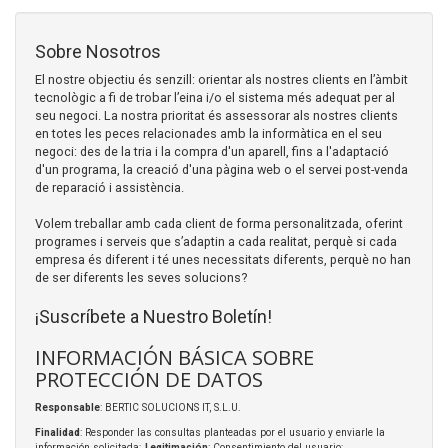
Sobre Nosotros
El nostre objectiu és senzill: orientar als nostres clients en l’àmbit
tecnològic a fi de trobar l’eina i/o el sistema més adequat per al
seu negoci. La nostra prioritat és assessorar als nostres clients
en totes les peces relacionades amb la informàtica en el seu
negoci: des de la tria i la compra d'un aparell, fins a l'adaptació
d'un programa, la creació d'una pàgina web o el servei post-venda
de reparació i assistència.
Volem treballar amb cada client de forma personalitzada, oferint
programes i serveis que s’adaptin a cada realitat, perquè si cada
empresa és diferent i té unes necessitats diferents, perquè no han
de ser diferents les seves solucions?
¡Suscríbete a Nuestro Boletín!
INFORMACIÓN BÁSICA SOBRE
PROTECCIÓN DE DATOS
Responsable
: BERTIC SOLUCIONS IT, S.L.U.
Finalidad
: Responder las consultas planteadas por el usuario y enviarle la
información solicitada;
Legitimación
: Consentimiento del usuario;