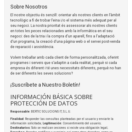
Sobre Nosotros
El nostre objectiu és senzill: orientar als nostres clients en l’àmbit
tecnològic a fi de trobar l’eina i/o el sistema més adequat per al
seu negoci. La nostra prioritat és assessorar als nostres clients
en totes les peces relacionades amb la informàtica en el seu
negoci: des de la tria i la compra d'un aparell, fins a l'adaptació
d'un programa, la creació d'una pàgina web o el servei post-venda
de reparació i assistència.
Volem treballar amb cada client de forma personalitzada, oferint
programes i serveis que s’adaptin a cada realitat, perquè si cada
empresa és diferent i té unes necessitats diferents, perquè no han
de ser diferents les seves solucions?
¡Suscríbete a Nuestro Boletín!
INFORMACIÓN BÁSICA SOBRE
PROTECCIÓN DE DATOS
Responsable
: BERTIC SOLUCIONS IT, S.L.U.
Finalidad
: Responder las consultas planteadas por el usuario y enviarle la
información solicitada;
Legitimación
: Consentimiento del usuario;
Destinatarios
: Solo se realizan cesiones si existe una obligación legal;