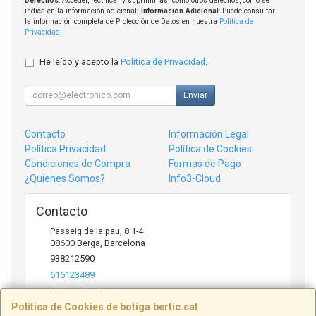
Derechos
: Acceder, rectificar y suprimir, así como otros derechos, como se
indica en la información adicional;
Información Adicional
: Puede consultar
la información completa de Protección de Datos en nuestra
Política de
Privacidad
.
He leído y acepto la
Política de Privacidad
.
Enviar
Contacto
Información Legal
Política Privacidad
Política de Cookies
Condiciones de Compra
Formas de Pago
¿Quienes Somos?
Info3-Cloud
Contacto
Passeig de la pau, 8 1-4
08600
Berga
,
Barcelona
938212590
616123489
bertic@bertic.cat
Política de Cookies de botiga.bertic.cat