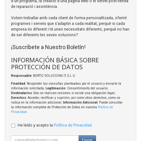
d'un programa, la creació d'una pàgina web o el servei post-venda
de reparació i assistència.
Volem treballar amb cada client de forma personalitzada, oferint
programes i serveis que s’adaptin a cada realitat, perquè si cada
empresa és diferent i té unes necessitats diferents, perquè no han
de ser diferents les seves solucions?
¡Suscríbete a Nuestro Boletín!
INFORMACIÓN BÁSICA SOBRE
PROTECCIÓN DE DATOS
Responsable
: BERTIC SOLUCIONS IT, S.L.U.
Finalidad
: Responder las consultas planteadas por el usuario y enviarle la
información solicitada;
Legitimación
: Consentimiento del usuario;
Destinatarios
: Solo se realizan cesiones si existe una obligación legal;
Derechos
: Acceder, rectificar y suprimir, así como otros derechos, como se
indica en la información adicional;
Información Adicional
: Puede consultar
la información completa de Protección de Datos en nuestra
Política de
Privacidad
.
He leído y acepto la
Política de Privacidad
.
Enviar