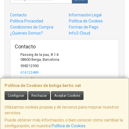
Contacto
Información Legal
Política Privacidad
Política de Cookies
Condiciones de Compra
Formas de Pago
¿Quienes Somos?
Info3-Cloud
Contacto
Passeig de la pau, 8 1-4
08600
Berga
,
Barcelona
938212590
616123489
bertic@bertic.cat
Política de Cookies de botiga.bertic.cat
Configurar
Rechazar
Aceptar Cookies
Horario
Lunes a Viernes (9h-14h | 15h-18h)
Utilizamos cookies propias y de terceros para mejorar nuestros
servicios.
Puede obtener más información, o bien conocer cómo cambiar la
configuración, en nuestra
Política de Cookies
.
, , , , España. - C.I.F.: B09846916 - Tfno: