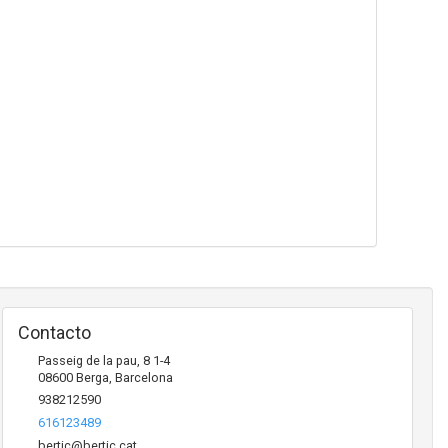
Contacto
Passeig de la pau, 8 1-4
08600
Berga
,
Barcelona
938212590
616123489
bertic@bertic.cat