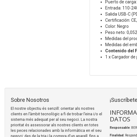
Puerto de carga
Entrada: 110-24
Salida USB-C (P
Certificación: C
Color: Negro
Peso neto: 0,052
Medidas del pr
Medidas del emb
Contenido del 
1 x Cargador de
Sobre Nosotros
¡Suscríbete
El nostre objectiu és senzill: orientar als nostres
INFORMA
clients en l’àmbit tecnològic a fi de trobar l’eina i/o el
DATOS
sistema més adequat per al seu negoci. La nostra
prioritat és assessorar als nostres clients en totes
Responsable
: BER
les peces relacionades amb la informàtica en el seu
negoci: des de la tria i la compra d'un aparell, fins a
Finalidad
: Respond