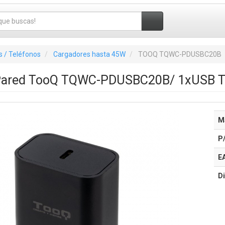
 / Teléfonos
Cargadores hasta 45W
TOOQ TQWC-PDUSBC20B
 Pared TooQ TQWC-PDUSBC20B/ 1xUSB T
M
P
E
Di