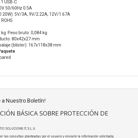
: 1 USB-C
0V 50/60Hz 0.5A
D 20W): 5V/3A, 9V/2.22A, 12V/1.67A
E, ROHS
 kg. Peso bruto: 0,084 kg
oducto: 80x42x27 mm
alaje (blíster): 167x118x38 mm
Paquete
 pared
 a Nuestro Boletín!
CIÓN BÁSICA SOBRE PROTECCIÓN DE
TIC SOLUCIONS IT, S.L.U.
er las consultas planteadas por el usuario y enviarle la información solicitada;