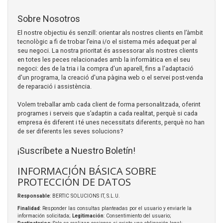
Sobre Nosotros
El nostre objectiu és senzill: orientar als nostres clients en l’àmbit
tecnològic a fi de trobar l’eina i/o el sistema més adequat per al
seu negoci. La nostra prioritat és assessorar als nostres clients
en totes les peces relacionades amb la informàtica en el seu
negoci: des de la tria i la compra d'un aparell, fins a l'adaptació
d'un programa, la creació d'una pàgina web o el servei post-venda
de reparació i assistència.
Volem treballar amb cada client de forma personalitzada, oferint
programes i serveis que s’adaptin a cada realitat, perquè si cada
empresa és diferent i té unes necessitats diferents, perquè no han
de ser diferents les seves solucions?
¡Suscríbete a Nuestro Boletín!
INFORMACIÓN BÁSICA SOBRE
PROTECCIÓN DE DATOS
Responsable
: BERTIC SOLUCIONS IT, S.L.U.
Finalidad
: Responder las consultas planteadas por el usuario y enviarle la
información solicitada;
Legitimación
: Consentimiento del usuario;