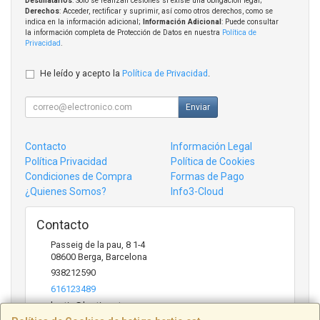
Destinatarios
: Solo se realizan cesiones si existe una obligación legal;
Derechos
: Acceder, rectificar y suprimir, así como otros derechos, como se
indica en la información adicional;
Información Adicional
: Puede consultar
la información completa de Protección de Datos en nuestra
Política de
Privacidad
.
He leído y acepto la
Política de Privacidad
.
Enviar
Contacto
Información Legal
Política Privacidad
Política de Cookies
Condiciones de Compra
Formas de Pago
¿Quienes Somos?
Info3-Cloud
Contacto
Passeig de la pau, 8 1-4
08600
Berga
,
Barcelona
938212590
616123489
bertic@bertic.cat