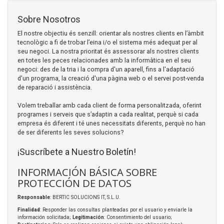
Sobre Nosotros
El nostre objectiu és senzill: orientar als nostres clients en l’àmbit
tecnològic a fi de trobar l’eina i/o el sistema més adequat per al
seu negoci. La nostra prioritat és assessorar als nostres clients
en totes les peces relacionades amb la informàtica en el seu
negoci: des de la tria i la compra d'un aparell, fins a l'adaptació
d'un programa, la creació d'una pàgina web o el servei post-venda
de reparació i assistència.
Volem treballar amb cada client de forma personalitzada, oferint
programes i serveis que s’adaptin a cada realitat, perquè si cada
empresa és diferent i té unes necessitats diferents, perquè no han
de ser diferents les seves solucions?
¡Suscríbete a Nuestro Boletín!
INFORMACIÓN BÁSICA SOBRE
PROTECCIÓN DE DATOS
Responsable
: BERTIC SOLUCIONS IT, S.L.U.
Finalidad
: Responder las consultas planteadas por el usuario y enviarle la
información solicitada;
Legitimación
: Consentimiento del usuario;