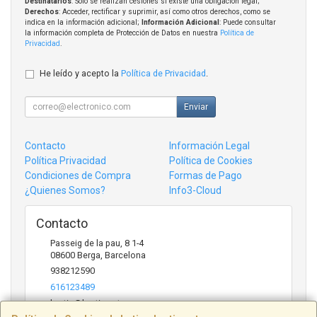
Destinatarios
: Solo se realizan cesiones si existe una obligación legal;
Derechos
: Acceder, rectificar y suprimir, así como otros derechos, como se
indica en la información adicional;
Información Adicional
: Puede consultar
la información completa de Protección de Datos en nuestra
Política de
Privacidad
.
He leído y acepto la
Política de Privacidad
.
Enviar
Contacto
Información Legal
Política Privacidad
Política de Cookies
Condiciones de Compra
Formas de Pago
¿Quienes Somos?
Info3-Cloud
Contacto
Passeig de la pau, 8 1-4
08600
Berga
,
Barcelona
938212590
616123489
bertic@bertic.cat