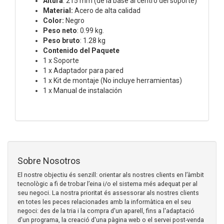
Altura
: 215 mm (de la base al centro del soporte)
Material:
Acero de alta calidad
Color:
Negro
Peso neto
: 0.99 kg.
Peso bruto
: 1.28 kg
Contenido del Paquete
1 x Soporte
1 x Adaptador para pared
1 x Kit de montaje (No incluye herramientas)
1 x Manual de instalación
Sobre Nosotros
El nostre objectiu és senzill: orientar als nostres clients en l’àmbit
tecnològic a fi de trobar l’eina i/o el sistema més adequat per al
seu negoci. La nostra prioritat és assessorar als nostres clients
en totes les peces relacionades amb la informàtica en el seu
negoci: des de la tria i la compra d'un aparell, fins a l'adaptació
d'un programa, la creació d'una pàgina web o el servei post-venda