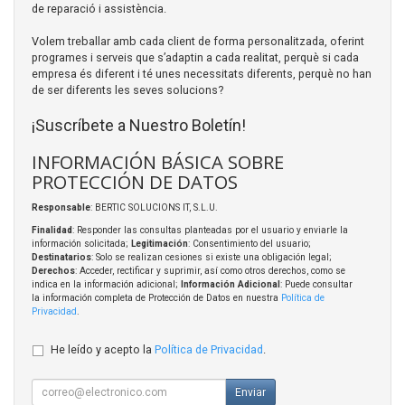
de reparació i assistència.
Volem treballar amb cada client de forma personalitzada, oferint
programes i serveis que s’adaptin a cada realitat, perquè si cada
empresa és diferent i té unes necessitats diferents, perquè no han
de ser diferents les seves solucions?
¡Suscríbete a Nuestro Boletín!
INFORMACIÓN BÁSICA SOBRE
PROTECCIÓN DE DATOS
Responsable
: BERTIC SOLUCIONS IT, S.L.U.
Finalidad
: Responder las consultas planteadas por el usuario y enviarle la
información solicitada;
Legitimación
: Consentimiento del usuario;
Destinatarios
: Solo se realizan cesiones si existe una obligación legal;
Derechos
: Acceder, rectificar y suprimir, así como otros derechos, como se
indica en la información adicional;
Información Adicional
: Puede consultar
la información completa de Protección de Datos en nuestra
Política de
Privacidad
.
He leído y acepto la
Política de Privacidad
.
Enviar