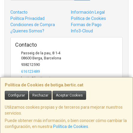
Contacto
Información Legal
Política Privacidad
Política de Cookies
Condiciones de Compra
Formas de Pago
¿Quienes Somos?
Info3-Cloud
Contacto
Passeig de la pau, 8 1-4
08600
Berga
,
Barcelona
938212590
616123489
bertic@bertic.cat
Política de Cookies de botiga.bertic.cat
Configurar
Rechazar
Aceptar Cookies
Horario
Lunes a Viernes (9h-14h | 15h-18h)
Utilizamos cookies propias y de terceros para mejorar nuestros
servicios.
Puede obtener más información, o bien conocer cómo cambiar la
configuración, en nuestra
Política de Cookies
.
, , , , España. - C.I.F.: B09846916 - Tfno: