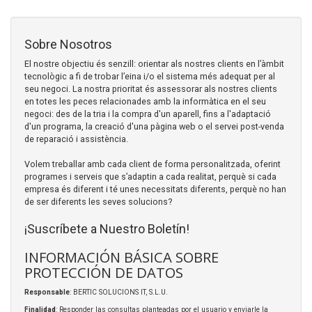
Sobre Nosotros
El nostre objectiu és senzill: orientar als nostres clients en l’àmbit
tecnològic a fi de trobar l’eina i/o el sistema més adequat per al
seu negoci. La nostra prioritat és assessorar als nostres clients
en totes les peces relacionades amb la informàtica en el seu
negoci: des de la tria i la compra d'un aparell, fins a l'adaptació
d'un programa, la creació d'una pàgina web o el servei post-venda
de reparació i assistència.
Volem treballar amb cada client de forma personalitzada, oferint
programes i serveis que s’adaptin a cada realitat, perquè si cada
empresa és diferent i té unes necessitats diferents, perquè no han
de ser diferents les seves solucions?
¡Suscríbete a Nuestro Boletín!
INFORMACIÓN BÁSICA SOBRE
PROTECCIÓN DE DATOS
Responsable
: BERTIC SOLUCIONS IT, S.L.U.
Finalidad
: Responder las consultas planteadas por el usuario y enviarle la