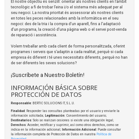
El nostre objectiu és senzill: orientar als nostres clients en l’àmbit
tecnològic a fi de trobar l’eina i/o el sistema més adequat per al
seu negoci. La nostra prioritat és assessorar als nostres clients
en totes les peces relacionades amb la informàtica en el seu
negoci: des de la tria i la compra d'un aparell, fins a l'adaptació
d'un programa, la creació d'una pàgina web o el servei post-venda
de reparació i assistència.
Volem treballar amb cada client de forma personalitzada, oferint
programes i serveis que s’adaptin a cada realitat, perquè si cada
empresa és diferent i té unes necessitats diferents, perquè no han
de ser diferents les seves solucions?
¡Suscríbete a Nuestro Boletín!
INFORMACIÓN BÁSICA SOBRE
PROTECCIÓN DE DATOS
Responsable
: BERTIC SOLUCIONS IT, S.L.U.
Finalidad
: Responder las consultas planteadas por el usuario y enviarle la
información solicitada;
Legitimación
: Consentimiento del usuario;
Destinatarios
: Solo se realizan cesiones si existe una obligación legal;
Derechos
: Acceder, rectificar y suprimir, así como otros derechos, como se
indica en la información adicional;
Información Adicional
: Puede consultar
la información completa de Protección de Datos en nuestra
Política de
Privacidad
.